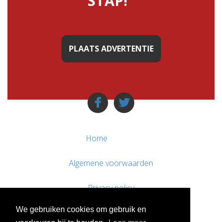
STAP!"
PLAATS ADVERTENTIE
Home
Algemene voorwaarden
Privacy policy
We gebruiken cookies om gebruik en
Contact / Support