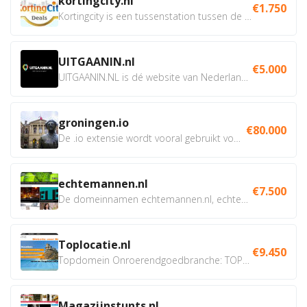
kortingcity.nl
€1.750
Kortingcity is een tussenstation tussen de winkelier,...
UITGAANIN.nl
€5.000
UITGAANIN.NL is dé website van Nederland waarop jij...
groningen.io
€80.000
De .io extensie wordt vooral gebruikt voor innovatie, bio en...
echtemannen.nl
€7.500
De domeinnamen echtemannen.nl, echtemannen.be en...
Toplocatie.nl
€9.450
Topdomein Onroerendgoedbranche: TOPLOCATIE.nl Betreft:...
Magazijnstunts.nl