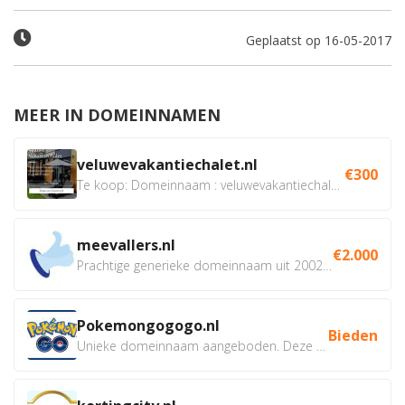
Geplaatst op 16-05-2017
MEER IN DOMEINNAMEN
veluwevakantiechalet.nl
€300
Te koop: Domeinnaam : veluwevakantiechalet.nl Bent u...
meevallers.nl
€2.000
Prachtige generieke domeinnaam uit 2002 eventueel met social...
Pokemongogogo.nl
Bieden
Unieke domeinnaam aangeboden. Deze Domeinnamen hebben...