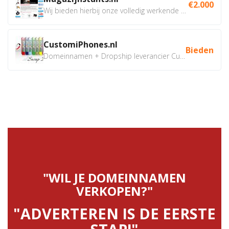
€2.000
Wij bieden hierbij onze volledig werkende webshop aan ivm...
CustomiPhones.nl
Bieden
Domeinnamen + Dropship leverancier CustomiPhones.nl €350...
"WIL JE DOMEINNAMEN
VERKOPEN?"
"ADVERTEREN IS DE EERSTE