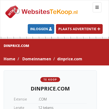
T
o
g
g
l
INLOGGEN
PLAATS ADVERTENTIE
e
n
a
DINPRICE.COM
v
i
Home
Domeinnamen
dinprice.com
g
a
t
i
TE KOOP
o
DINPRICE.COM
n
Extensie
.COM
Lengte
12 tekens