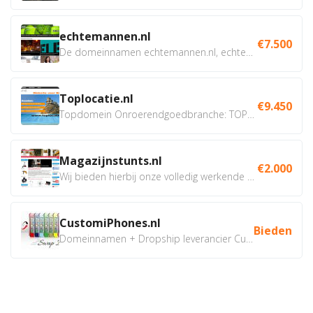
echtemannen.nl
€7.500
De domeinnamen echtemannen.nl, echtemannen.be en...
Toplocatie.nl
€9.450
Topdomein Onroerendgoedbranche: TOPLOCATIE.nl Betreft:...
Magazijnstunts.nl
€2.000
Wij bieden hierbij onze volledig werkende webshop aan ivm...
CustomiPhones.nl
Bieden
Domeinnamen + Dropship leverancier CustomiPhones.nl €350...