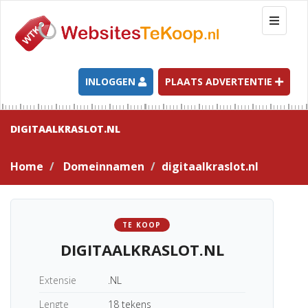
T
o
g
g
l
INLOGGEN
PLAATS ADVERTENTIE
e
n
a
DIGITAALKRASLOT.NL
v
i
Home
Domeinnamen
digitaalkraslot.nl
g
a
t
i
TE KOOP
o
DIGITAALKRASLOT.NL
n
Extensie
.NL
Lengte
18 tekens