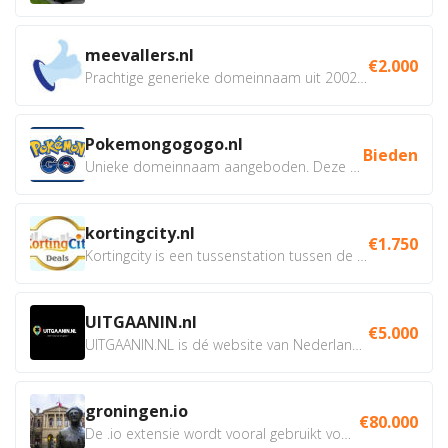
meevallers.nl
€2.000
Prachtige generieke domeinnaam uit 2002 eventueel met social...
Pokemongogogo.nl
Bieden
Unieke domeinnaam aangeboden. Deze Domeinnamen hebben...
kortingcity.nl
€1.750
Kortingcity is een tussenstation tussen de winkelier,...
UITGAANIN.nl
€5.000
UITGAANIN.NL is dé website van Nederland waarop jij...
groningen.io
€80.000
De .io extensie wordt vooral gebruikt voor innovatie, bio en...