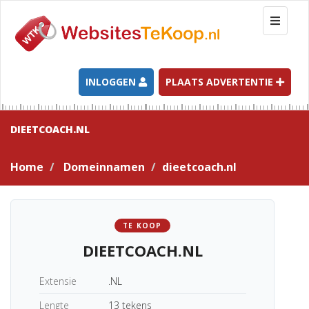
T
o
g
g
l
INLOGGEN
PLAATS ADVERTENTIE
e
n
a
DIEETCOACH.NL
v
i
Home
Domeinnamen
dieetcoach.nl
g
a
t
i
TE KOOP
o
DIEETCOACH.NL
n
Extensie
.NL
Lengte
13 tekens