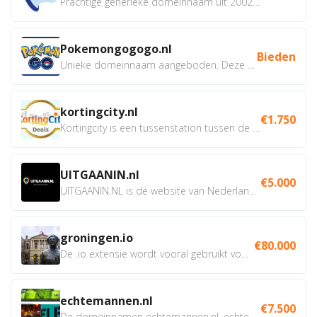
Prachtige generieke domeinnaam uit 2002 eventueel met social...
Pokemongogogo.nl
Bieden
Unieke domeinnaam aangeboden. Deze Domeinnamen hebben...
kortingcity.nl
€1.750
Kortingcity is een tussenstation tussen de winkelier,...
UITGAANIN.nl
€5.000
UITGAANIN.NL is dé website van Nederland waarop jij...
groningen.io
€80.000
De .io extensie wordt vooral gebruikt voor innovatie, bio en...
echtemannen.nl
€7.500
De domeinnamen echtemannen.nl, echtemannen.be en...