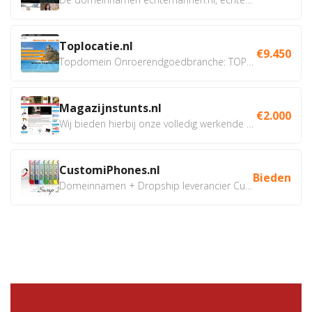
Toplocatie.nl
€9.450
Topdomein Onroerendgoedbranche: TOPLOCATIE.nl Betreft:...
Magazijnstunts.nl
€2.000
Wij bieden hierbij onze volledig werkende webshop aan ivm...
CustomiPhones.nl
Bieden
Domeinnamen + Dropship leverancier CustomiPhones.nl €350...