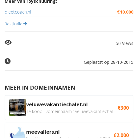
Meer van royschuuring:
dieetcoach.nl
€10.000
Bekijk alle
50 Views
Geplaatst op 28-10-2015
MEER IN DOMEINNAMEN
veluwevakantiechalet.nl
€300
Te koop: Domeinnaam : veluwevakantiechalet.nl Bent u...
meevallers.nl
€2.000