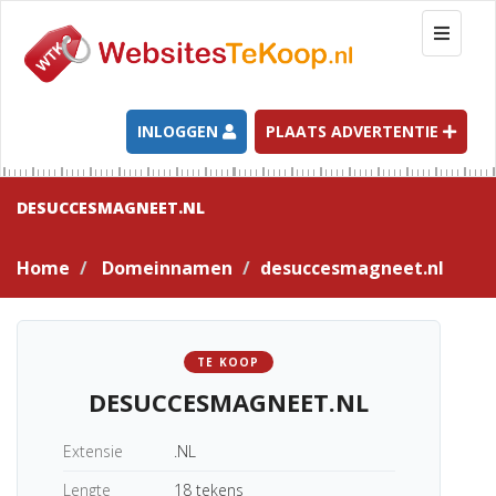
T
o
g
g
l
INLOGGEN
PLAATS ADVERTENTIE
e
n
a
DESUCCESMAGNEET.NL
v
i
Home
Domeinnamen
desuccesmagneet.nl
g
a
t
i
TE KOOP
o
DESUCCESMAGNEET.NL
n
Extensie
.NL
Lengte
18 tekens