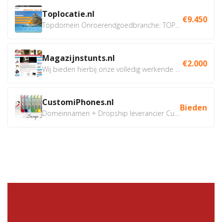
Toplocatie.nl
€9.450
Topdomein Onroerendgoedbranche: TOPLOCATIE.nl Betreft:...
Magazijnstunts.nl
€2.000
Wij bieden hierbij onze volledig werkende webshop aan ivm...
CustomiPhones.nl
Bieden
Domeinnamen + Dropship leverancier CustomiPhones.nl €350...