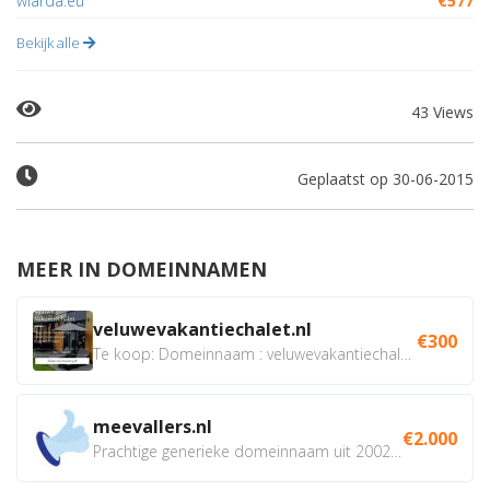
wiarda.eu
€577
Bekijk alle
43 Views
Geplaatst op 30-06-2015
MEER IN DOMEINNAMEN
veluwevakantiechalet.nl
€300
Te koop: Domeinnaam : veluwevakantiechalet.nl Bent u...
meevallers.nl
€2.000
Prachtige generieke domeinnaam uit 2002 eventueel met social...