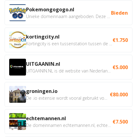
Pokemongogogo.nl
Bieden
Unieke domeinnaam aangeboden. Deze Domeinnamen hebben...
kortingcity.nl
€1.750
Kortingcity is een tussenstation tussen de winkelier,...
UITGAANIN.nl
€5.000
UITGAANIN.NL is dé website van Nederland waarop jij...
groningen.io
€80.000
De .io extensie wordt vooral gebruikt voor innovatie, bio en...
echtemannen.nl
€7.500
De domeinnamen echtemannen.nl, echtemannen.be en...