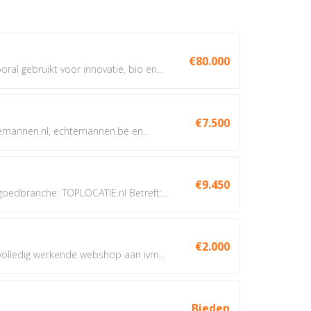
€80.000
oral gebruikt voor innovatie, bio en...
€7.500
annen.nl, echtemannen.be en...
€9.450
dbranche: TOPLOCATIE.nl Betreft:...
€2.000
 volledig werkende webshop aan ivm...
Bieden