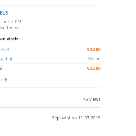
RELS
sinds 2019
vertenties
an virels:
as.nl
€2.500
aart.nl
Bieden
l
€2.500
lle
45 Views
Geplaatst op 11-07-2019