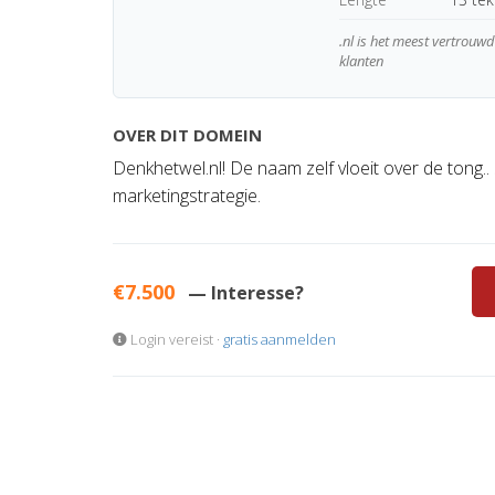
.nl is het meest vertrou
klanten
OVER DIT DOMEIN
Denkhetwel.nl! De naam zelf vloeit over de tong..
marketingstrategie.
€7.500
— Interesse?
Login vereist ·
gratis aanmelden