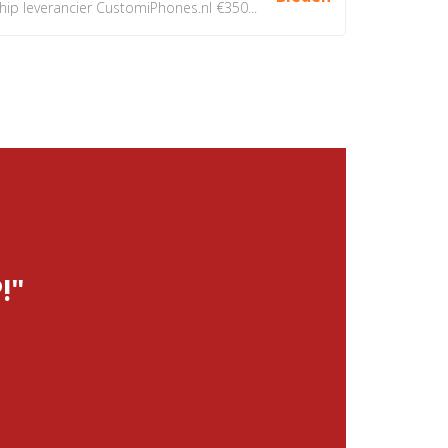
 leverancier CustomiPhones.nl €350...
!"