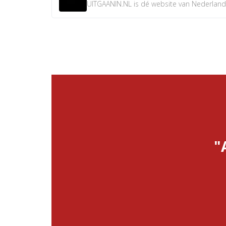
UITGAANIN.NL is dé website van Nederland w
"