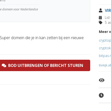
wde domein voor Nederlandse
VI
Lid 
5 ad
Meer v
 Super domein die je in kan zetten bij een nieuwe
cryptop
cryptok
bitpas.n
BOD UITBRENGEN OF BERICHT STUREN
Bekijk a