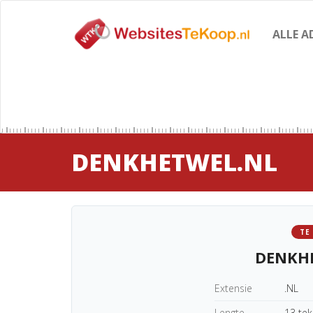
ALLE A
DENKHETWEL.NL
TE
DENKH
Extensie
.NL
Lengte
13 te