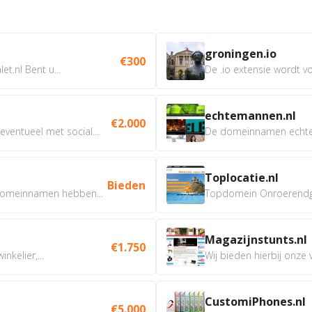
groningen.io
€300
t.nl Bent u...
De .io extensie wordt vo
echtemannen.nl
€2.000
ventueel met social...
De domeinnamen echtem
Toplocatie.nl
Bieden
omeinnamen hebben...
Topdomein Onroerendgoe
Magazijnstunts.nl
€1.750
nkelier,...
Wij bieden hierbij onze
CustomiPhones.nl
€5.000