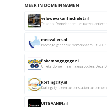
MEER IN DOMEINNAMEN
veluwevakantiechalet.nl
Te koop: Domeinnaam : veluwevakantiechale
meevallers.nl
Prachtige generieke domeinnaam uit 2002 e
Pokemongogogo.nl
Unieke domeinnaam aangeboden. Deze D
kortingcity.nl
Kortingcity is een tussenstation tussen de wi
UITGAANIN.nl