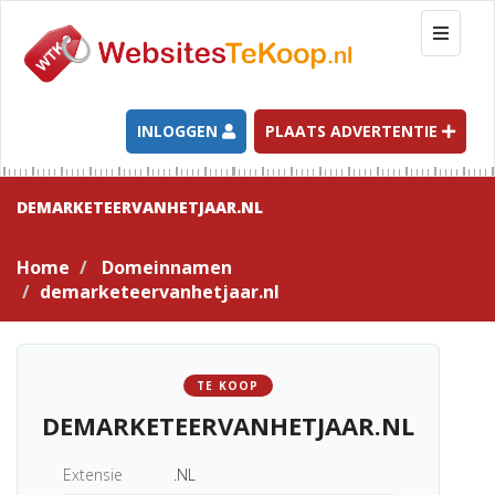
T
o
g
g
l
INLOGGEN
PLAATS ADVERTENTIE
e
n
a
DEMARKETEERVANHETJAAR.NL
v
i
Home
Domeinnamen
g
demarketeervanhetjaar.nl
a
t
i
o
TE KOOP
n
DEMARKETEERVANHETJAAR.NL
Extensie
.NL