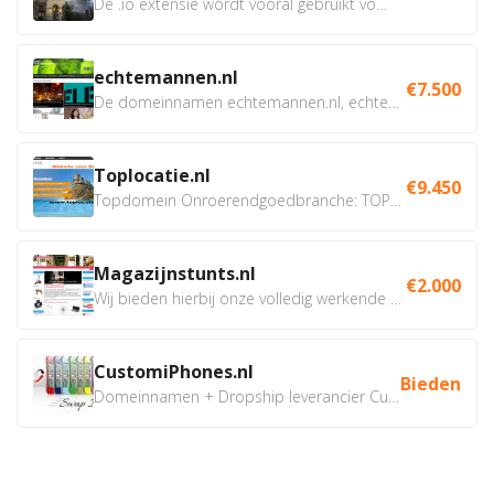
De .io extensie wordt vooral gebruikt voor innovatie, bio en...
echtemannen.nl
€7.500
De domeinnamen echtemannen.nl, echtemannen.be en...
Toplocatie.nl
€9.450
Topdomein Onroerendgoedbranche: TOPLOCATIE.nl Betreft:...
Magazijnstunts.nl
€2.000
Wij bieden hierbij onze volledig werkende webshop aan ivm...
CustomiPhones.nl
Bieden
Domeinnamen + Dropship leverancier CustomiPhones.nl €350...