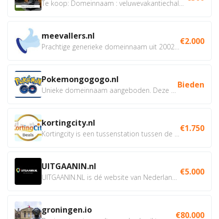
Te koop: Domeinnaam : veluwevakantiechalet.nl Bent u...
meevallers.nl
€2.000
Prachtige generieke domeinnaam uit 2002 eventueel met social...
Pokemongogogo.nl
Bieden
Unieke domeinnaam aangeboden. Deze Domeinnamen hebben...
kortingcity.nl
€1.750
Kortingcity is een tussenstation tussen de winkelier,...
UITGAANIN.nl
€5.000
UITGAANIN.NL is dé website van Nederland waarop jij...
groningen.io
€80.000