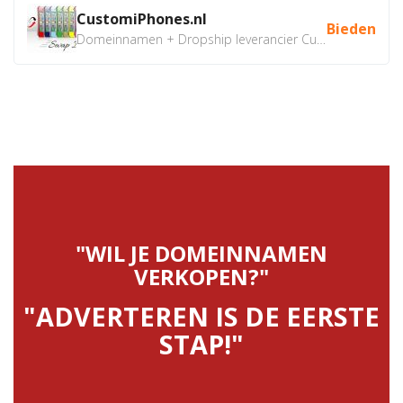
CustomiPhones.nl
Bieden
Domeinnamen + Dropship leverancier CustomiPhones.nl €350...
"WIL JE DOMEINNAMEN
VERKOPEN?"
"ADVERTEREN IS DE EERSTE
STAP!"