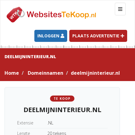
T
o
g
g
l
INLOGGEN
PLAATS ADVERTENTIE
e
n
a
DEELMIJNINTERIEUR.NL
v
i
Home
Domeinnamen
deelmijninterieur.nl
g
a
t
i
TE KOOP
o
DEELMIJNINTERIEUR.NL
n
Extensie
.NL
Lengte
20 tekens