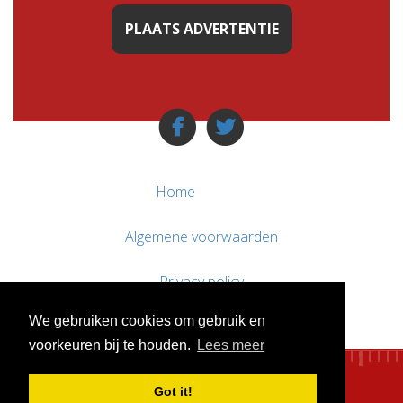
PLAATS ADVERTENTIE
Home
Algemene voorwaarden
Privacy policy
We gebruiken cookies om gebruik en
Contact / Support
voorkeuren bij te houden.
Lees meer
Got it!