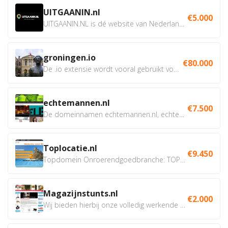
UITGAANIN.nl
€5.000
UITGAANIN.NL is dé website van Nederland waarop jij...
groningen.io
€80.000
De .io extensie wordt vooral gebruikt voor innovatie, bio en...
echtemannen.nl
€7.500
De domeinnamen echtemannen.nl, echtemannen.be en...
Toplocatie.nl
€9.450
Topdomein Onroerendgoedbranche: TOPLOCATIE.nl Betreft:...
Magazijnstunts.nl
€2.000
Wij bieden hierbij onze volledig werkende webshop aan ivm...