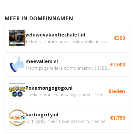
MEER IN DOMEINNAMEN
veluwevakantiechalet.nl
€300
Te koop: Domeinnaam : veluwevakantiechalet.nl Bent u...
meevallers.nl
€2.000
Prachtige generieke domeinnaam uit 2002 eventueel met social...
Pokemongogogo.nl
Bieden
Unieke domeinnaam aangeboden. Deze Domeinnamen hebben...
kortingcity.nl
€1.750
Kortingcity is een tussenstation tussen de winkelier,...