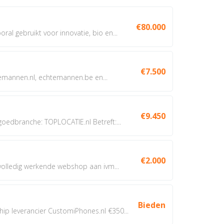
€80.000
oral gebruikt voor innovatie, bio en...
€7.500
annen.nl, echtemannen.be en...
€9.450
dbranche: TOPLOCATIE.nl Betreft:...
€2.000
 volledig werkende webshop aan ivm...
Bieden
 leverancier CustomiPhones.nl €350...