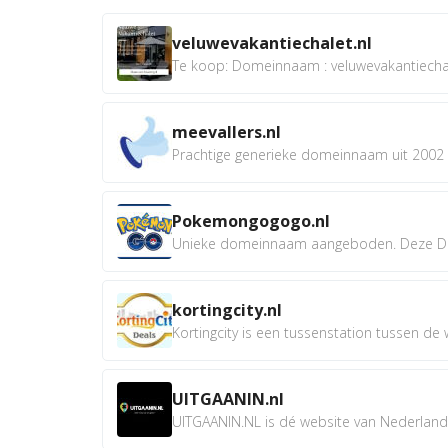
veluwevakantiechalet.nl
Te koop: Domeinnaam : veluwevakantiechale
meevallers.nl
Prachtige generieke domeinnaam uit 2002 e
Pokemongogogo.nl
Unieke domeinnaam aangeboden. Deze D
kortingcity.nl
Kortingcity is een tussenstation tussen de wi
UITGAANIN.nl
UITGAANIN.NL is dé website van Nederland w