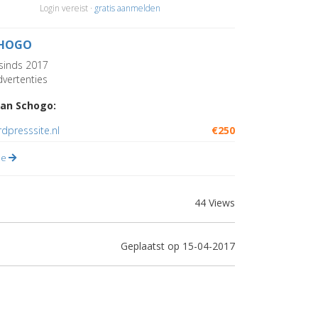
Login vereist ·
gratis aanmelden
HOGO
sinds 2017
vertenties
an Schogo:
dpresssite.nl
€250
lle
44 Views
Geplaatst op 15-04-2017