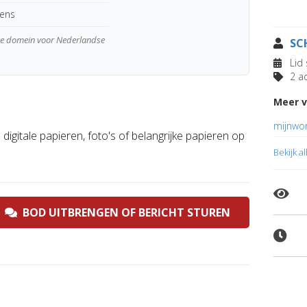
kens
wde domein voor Nederlandse
SC
Lid 
2 ad
Meer v
mijnwor
digitale papieren, foto's of belangrijke papieren op
Bekijk a
BOD UITBRENGEN OF BERICHT STUREN