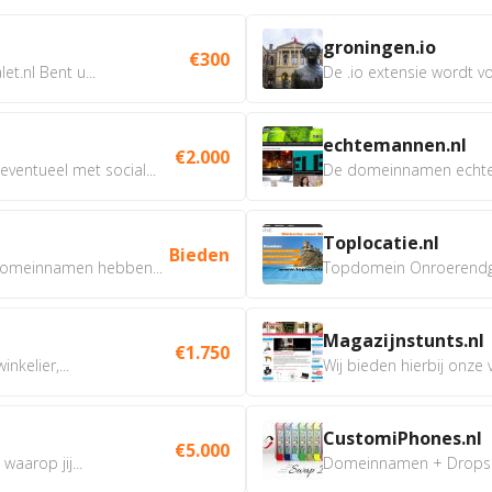
groningen.io
€300
t.nl Bent u...
De .io extensie wordt vo
echtemannen.nl
€2.000
ventueel met social...
De domeinnamen echtem
Toplocatie.nl
Bieden
omeinnamen hebben...
Topdomein Onroerendgoe
Magazijnstunts.nl
€1.750
nkelier,...
Wij bieden hierbij onze
CustomiPhones.nl
€5.000
aarop jij...
Domeinnamen + Dropship