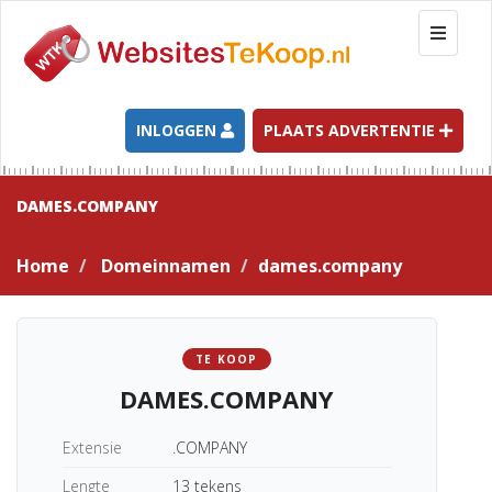
T
o
g
g
l
INLOGGEN
PLAATS ADVERTENTIE
e
n
a
DAMES.COMPANY
v
i
Home
Domeinnamen
dames.company
g
a
t
i
TE KOOP
o
DAMES.COMPANY
n
Extensie
.COMPANY
Lengte
13 tekens