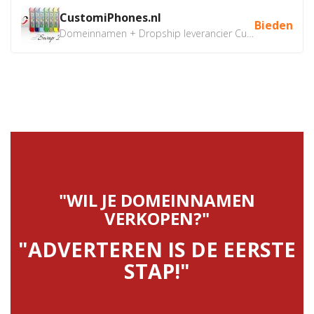
CustomiPhones.nl
Bieden
Domeinnamen + Dropship leverancier CustomiPhones.nl €350...
"WIL JE DOMEINNAMEN
VERKOPEN?"
"ADVERTEREN IS DE EERSTE
STAP!"