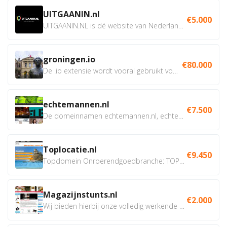
UITGAANIN.nl
€5.000
UITGAANIN.NL is dé website van Nederland waarop jij...
groningen.io
€80.000
De .io extensie wordt vooral gebruikt voor innovatie, bio en...
echtemannen.nl
€7.500
De domeinnamen echtemannen.nl, echtemannen.be en...
Toplocatie.nl
€9.450
Topdomein Onroerendgoedbranche: TOPLOCATIE.nl Betreft:...
Magazijnstunts.nl
€2.000
Wij bieden hierbij onze volledig werkende webshop aan ivm...