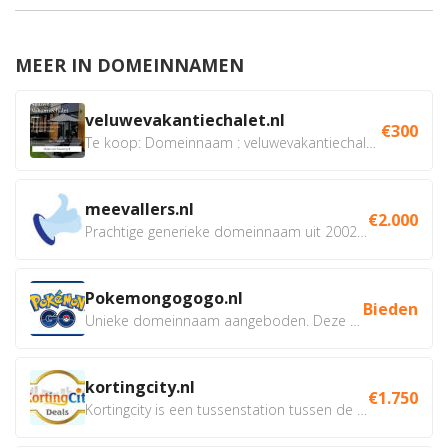
MEER IN DOMEINNAMEN
veluwevakantiechalet.nl
€300
Te koop: Domeinnaam : veluwevakantiechalet.nl Bent u...
meevallers.nl
€2.000
Prachtige generieke domeinnaam uit 2002 eventueel met social...
Pokemongogogo.nl
Bieden
Unieke domeinnaam aangeboden. Deze Domeinnamen hebben...
kortingcity.nl
€1.750
Kortingcity is een tussenstation tussen de winkelier,...