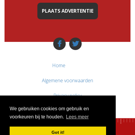
PLAATS ADVERTENTIE
Home
Algemene voorwaarden
Privacy policy
We gebruiken cookies om gebruik en
Contact / Support
voorkeuren bij te houden.
Lees meer
Got it!