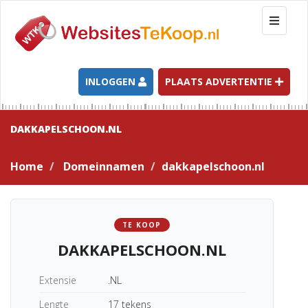
T
o
g
g
l
INLOGGEN
PLAATS ADVERTENTIE
e
n
a
DAKKAPELSCHOON.NL
v
i
Home
Domeinnamen
dakkapelschoon.nl
g
a
t
i
TE KOOP
o
DAKKAPELSCHOON.NL
n
Extensie
.NL
Lengte
17 tekens