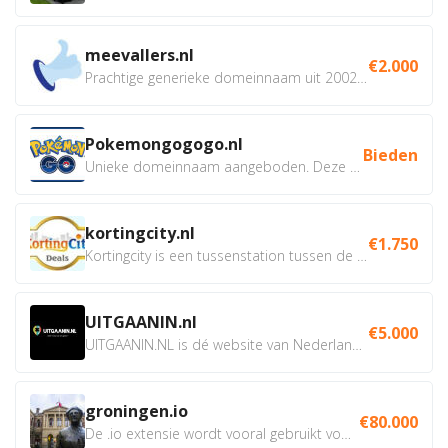
meevallers.nl
€2.000
Prachtige generieke domeinnaam uit 2002 eventueel met social...
Pokemongogogo.nl
Bieden
Unieke domeinnaam aangeboden. Deze Domeinnamen hebben...
kortingcity.nl
€1.750
Kortingcity is een tussenstation tussen de winkelier,...
UITGAANIN.nl
€5.000
UITGAANIN.NL is dé website van Nederland waarop jij...
groningen.io
€80.000
De .io extensie wordt vooral gebruikt voor innovatie, bio en...