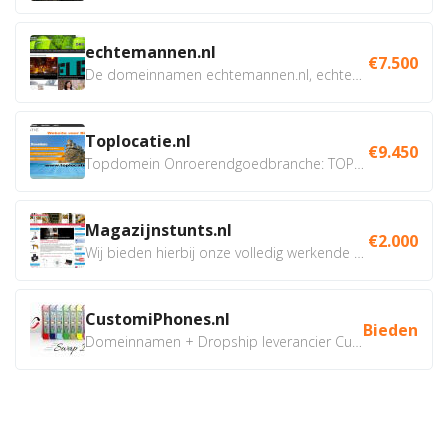
echtemannen.nl
€7.500
De domeinnamen echtemannen.nl, echtemannen.be en...
Toplocatie.nl
€9.450
Topdomein Onroerendgoedbranche: TOPLOCATIE.nl Betreft:...
Magazijnstunts.nl
€2.000
Wij bieden hierbij onze volledig werkende webshop aan ivm...
CustomiPhones.nl
Bieden
Domeinnamen + Dropship leverancier CustomiPhones.nl €350...