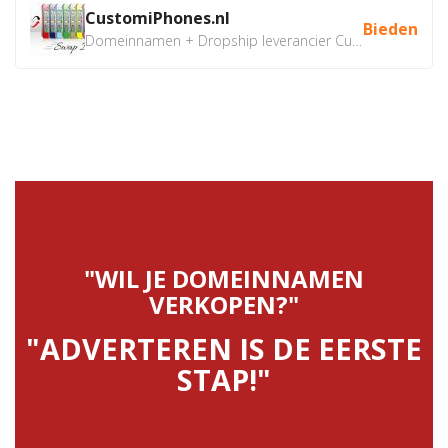
CustomiPhones.nl
Bieden
Domeinnamen + Dropship leverancier CustomiPhones.nl €350...
"WIL JE DOMEINNAMEN
VERKOPEN?"
"ADVERTEREN IS DE EERSTE
STAP!"