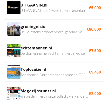
UITGAANIN.nl
€5.000
UITGAANIN.NL is dé website van Nederland waarop jij...
groningen.io
€80.000
De .io extensie wordt vooral gebruikt voor innovatie, bio en...
echtemannen.nl
€7.500
De domeinnamen echtemannen.nl, echtemannen.be en...
Toplocatie.nl
€9.450
Topdomein Onroerendgoedbranche: TOPLOCATIE.nl Betreft:...
Magazijnstunts.nl
€2.000
Wij bieden hierbij onze volledig werkende webshop aan ivm...