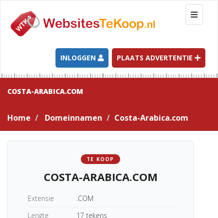
T
o
g
g
l
INLOGGEN
PLAATS ADVERTENTIE
e
n
a
COSTA-ARABICA.COM
v
i
Home
Domeinnamen
Costa-Arabica.com
g
a
t
i
TE KOOP
o
COSTA-ARABICA.COM
n
Extensie
.COM
Lengte
17 tekens