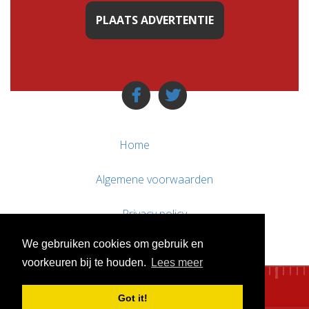
PLAATS ADVERTENTIE
Home
Algemene voorwaarden
Privacy policy
We gebruiken cookies om gebruik en
Contact / Support
voorkeuren bij te houden.
Lees meer
Got it!