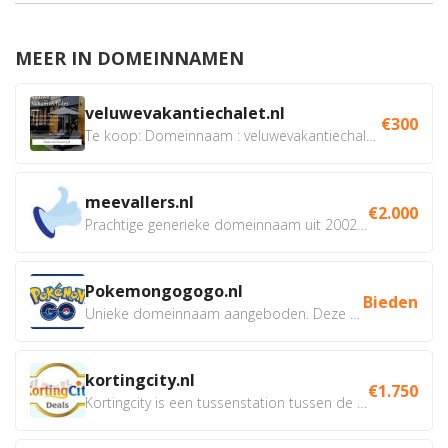
MEER IN DOMEINNAMEN
veluwevakantiechalet.nl
€300
Te koop: Domeinnaam : veluwevakantiechalet.nl Bent u...
meevallers.nl
€2.000
Prachtige generieke domeinnaam uit 2002 eventueel met social...
Pokemongogogo.nl
Bieden
Unieke domeinnaam aangeboden. Deze Domeinnamen hebben...
kortingcity.nl
€1.750
Kortingcity is een tussenstation tussen de winkelier,...