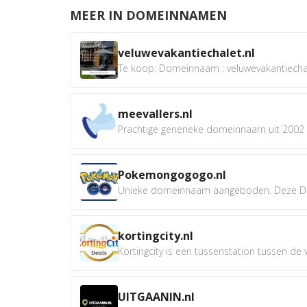
MEER IN DOMEINNAMEN
veluwevakantiechalet.nl
Te koop: Domeinnaam : veluwevakantiechale
meevallers.nl
Prachtige generieke domeinnaam uit 2002 e
Pokemongogogo.nl
Unieke domeinnaam aangeboden. Deze D
kortingcity.nl
Kortingcity is een tussenstation tussen de wi
UITGAANIN.nl