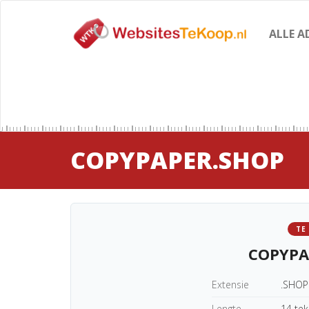
ALLE A
COPYPAPER.SHOP
TE
COPYPA
Extensie
.SHOP
Lengte
14 te