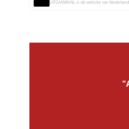
UITGAANIN.NL is dé website van Nederland w
"