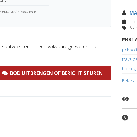
ar voor webshops en e-
MA
Lid 
6 ad
Meer v
 te ontwikkelen tot een volwaardige web shop
pchooft
travelb
homega
BOD UITBRENGEN OF BERICHT STUREN
Bekijk a