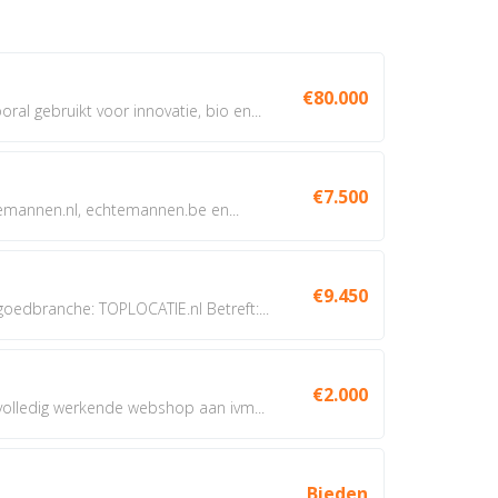
€80.000
oral gebruikt voor innovatie, bio en...
€7.500
annen.nl, echtemannen.be en...
€9.450
dbranche: TOPLOCATIE.nl Betreft:...
€2.000
 volledig werkende webshop aan ivm...
Bieden