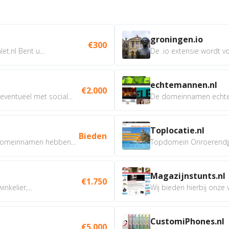
groningen.io
€300
t.nl Bent u...
De .io extensie wordt vo
echtemannen.nl
€2.000
ventueel met social...
De domeinnamen echtem
Toplocatie.nl
Bieden
omeinnamen hebben...
Topdomein Onroerendgoe
Magazijnstunts.nl
€1.750
nkelier,...
Wij bieden hierbij onze
CustomiPhones.nl
€5.000