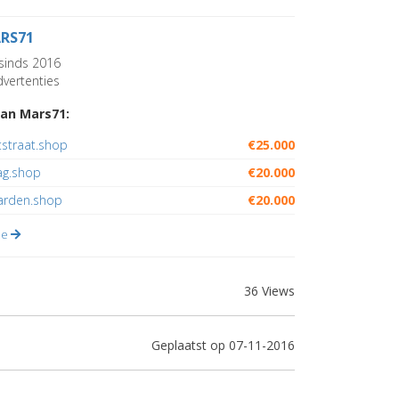
RS71
sinds 2016
vertenties
an Mars71:
straat.shop
€25.000
ag.shop
€20.000
rden.shop
€20.000
lle
36 Views
Geplaatst op 07-11-2016