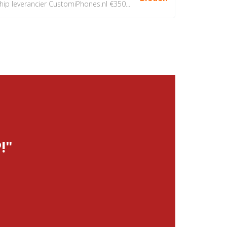
 leverancier CustomiPhones.nl €350...
!"