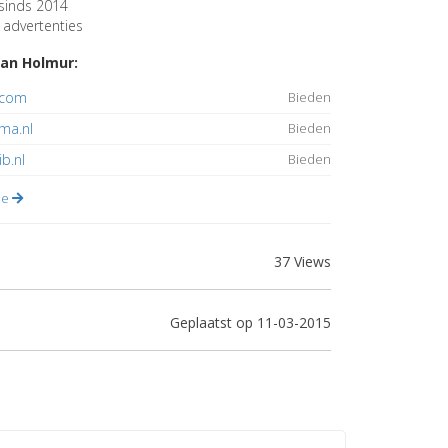
sinds 2014
advertenties
an Holmur:
.com
Bieden
ma.nl
Bieden
ib.nl
Bieden
lle
37 Views
Geplaatst op 11-03-2015