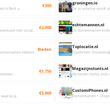
groningen.io
€300
t.nl Bent u...
De .io extensie wordt vo
echtemannen.nl
€2.000
ventueel met social...
De domeinnamen echtem
Toplocatie.nl
Bieden
omeinnamen hebben...
Topdomein Onroerendgoe
Magazijnstunts.nl
€1.750
nkelier,...
Wij bieden hierbij onze
CustomiPhones.nl
€5.000
aarop jij...
Domeinnamen + Dropship