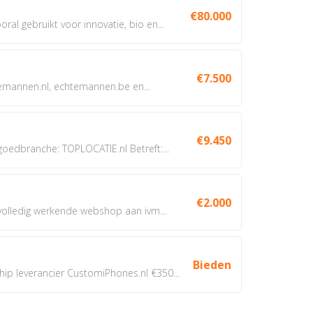
€80.000
oral gebruikt voor innovatie, bio en...
€7.500
annen.nl, echtemannen.be en...
€9.450
dbranche: TOPLOCATIE.nl Betreft:...
€2.000
 volledig werkende webshop aan ivm...
Bieden
 leverancier CustomiPhones.nl €350...