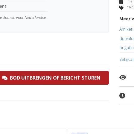
Lid 
kens
154 
wde domein voor Nederlandse
Meer v
Amiket
durvalu
brigatin
Bekijk a
BOD UITBRENGEN OF BERICHT STUREN