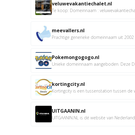
veluwevakantiechalet.nl
Te koop: Domeinnaam : veluwevakantiechale
meevallers.nl
Prachtige generieke domeinnaam uit 2002 e
Pokemongogogo.nl
Unieke domeinnaam aangeboden. Deze D
kortingcity.nl
Kortingcity is een tussenstation tussen de wi
UITGAANIN.nl
UITGAANIN.NL is dé website van Nederland w