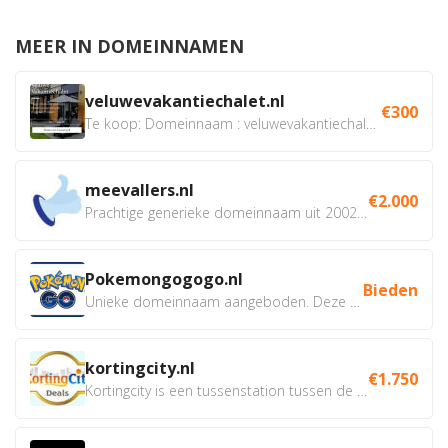
MEER IN DOMEINNAMEN
veluwevakantiechalet.nl
€300
Te koop: Domeinnaam : veluwevakantiechalet.nl Bent u...
meevallers.nl
€2.000
Prachtige generieke domeinnaam uit 2002 eventueel met social...
Pokemongogogo.nl
Bieden
Unieke domeinnaam aangeboden. Deze Domeinnamen hebben...
kortingcity.nl
€1.750
Kortingcity is een tussenstation tussen de winkelier,...