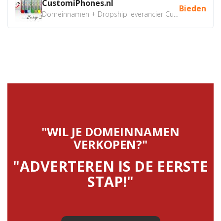
CustomiPhones.nl
Bieden
Domeinnamen + Dropship leverancier CustomiPhones.nl €350...
"WIL JE DOMEINNAMEN
VERKOPEN?"
"ADVERTEREN IS DE EERSTE
STAP!"