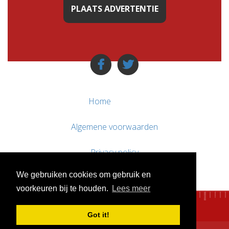
PLAATS ADVERTENTIE
Home
Algemene voorwaarden
Privacy policy
We gebruiken cookies om gebruik en
Contact / Support
voorkeuren bij te houden.
Lees meer
Got it!