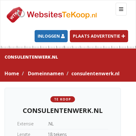
T
o
g
g
l
INLOGGEN
PLAATS ADVERTENTIE
e
n
a
CONSULENTENWERK.NL
v
i
Home
Domeinnamen
consulentenwerk.nl
g
a
t
i
TE KOOP
o
CONSULENTENWERK.NL
n
Extensie
.NL
Lengte
18 tekens