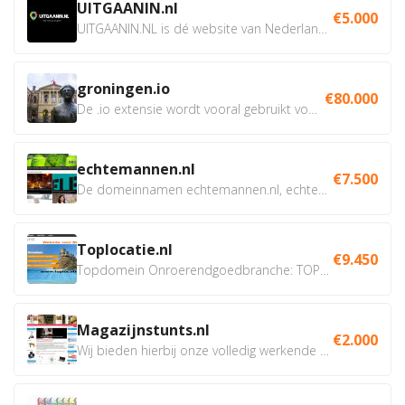
UITGAANIN.nl
€5.000
UITGAANIN.NL is dé website van Nederland waarop jij...
groningen.io
€80.000
De .io extensie wordt vooral gebruikt voor innovatie, bio en...
echtemannen.nl
€7.500
De domeinnamen echtemannen.nl, echtemannen.be en...
Toplocatie.nl
€9.450
Topdomein Onroerendgoedbranche: TOPLOCATIE.nl Betreft:...
Magazijnstunts.nl
€2.000
Wij bieden hierbij onze volledig werkende webshop aan ivm...