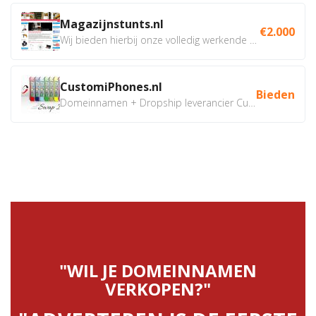
Magazijnstunts.nl
€2.000
Wij bieden hierbij onze volledig werkende webshop aan ivm...
CustomiPhones.nl
Bieden
Domeinnamen + Dropship leverancier CustomiPhones.nl €350...
"WIL JE DOMEINNAMEN
VERKOPEN?"