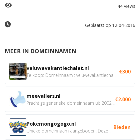
44 Views
Geplaatst op 12-04-2016
MEER IN DOMEINNAMEN
veluwevakantiechalet.nl
€300
Te koop: Domeinnaam : veluwevakantiechalet.nl Bent u...
meevallers.nl
€2.000
Prachtige generieke domeinnaam uit 2002 eventueel met social...
Pokemongogogo.nl
Bieden
Unieke domeinnaam aangeboden. Deze Domeinnamen hebben...