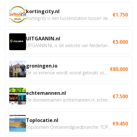
kortingcity.nl
€1.750
Kortingcity is een tussenstation tussen de winkelier,...
UITGAANIN.nl
€5.000
UITGAANIN.NL is dé website van Nederland waarop jij...
groningen.io
€80.000
De .io extensie wordt vooral gebruikt voor innovatie, bio en...
echtemannen.nl
€7.500
De domeinnamen echtemannen.nl, echtemannen.be en...
Toplocatie.nl
€9.450
Topdomein Onroerendgoedbranche: TOPLOCATIE.nl Betreft:...