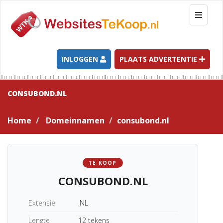
T
o
g
g
l
INLOGGEN
PLAATS ADVERTENTIE
e
n
a
CONSUBOND.NL
v
i
Home
Domeinnamen
consubond.nl
g
a
t
i
TE KOOP
o
CONSUBOND.NL
n
Extensie
.NL
Lengte
12 tekens