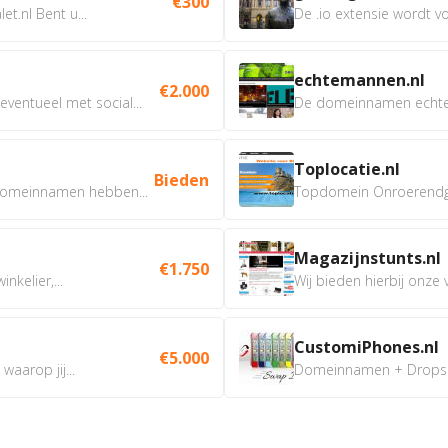
€300
t.nl Bent u...
De .io extensie wordt vo
echtemannen.nl
€2.000
ventueel met social...
De domeinnamen echtem
Toplocatie.nl
Bieden
omeinnamen hebben...
Topdomein Onroerendgoe
Magazijnstunts.nl
€1.750
nkelier,...
Wij bieden hierbij onze
CustomiPhones.nl
€5.000
aarop jij...
Domeinnamen + Dropship