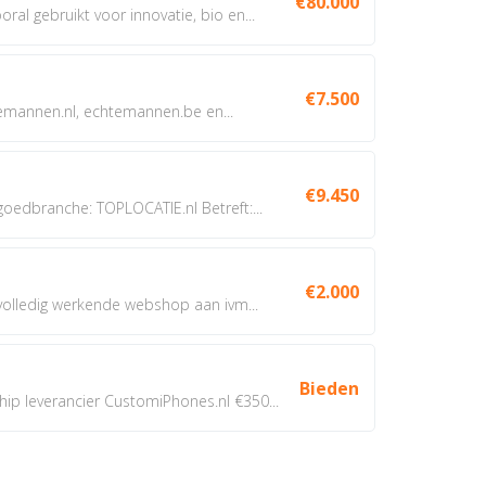
€80.000
oral gebruikt voor innovatie, bio en...
€7.500
annen.nl, echtemannen.be en...
€9.450
dbranche: TOPLOCATIE.nl Betreft:...
€2.000
 volledig werkende webshop aan ivm...
Bieden
 leverancier CustomiPhones.nl €350...