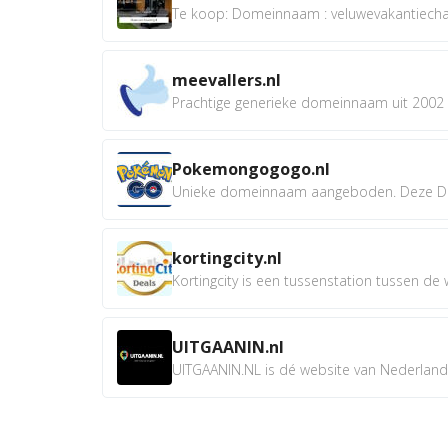
Te koop: Domeinnaam : veluwevakantiechale
meevallers.nl
Prachtige generieke domeinnaam uit 2002 e
Pokemongogogo.nl
Unieke domeinnaam aangeboden. Deze D
kortingcity.nl
Kortingcity is een tussenstation tussen de wi
UITGAANIN.nl
UITGAANIN.NL is dé website van Nederland w