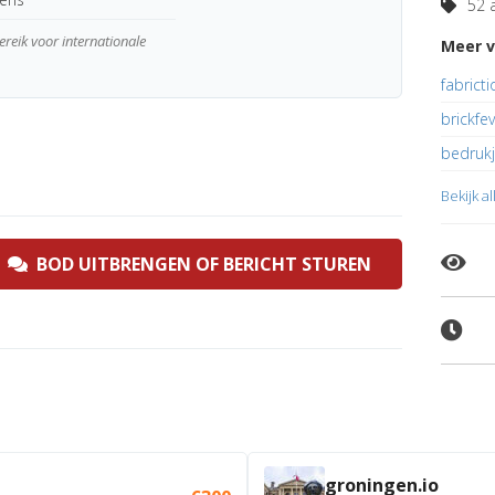
52 a
reik voor internationale
Meer v
fabrict
brickfe
bedrukj
Bekijk a
BOD UITBRENGEN OF BERICHT STUREN
groningen.io