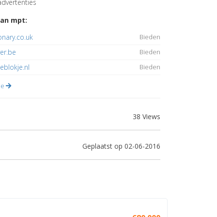
dvertenties
an mpt:
ionary.co.uk
Bieden
ver.be
Bieden
eblokje.nl
Bieden
lle
38 Views
Geplaatst op 02-06-2016