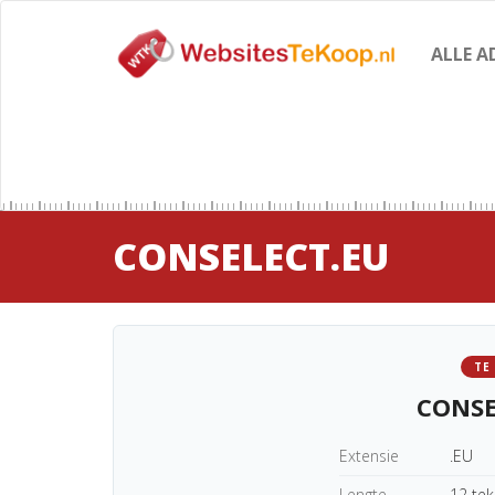
ALLE A
CONSELECT.EU
TE
CONSE
Extensie
.EU
Lengte
12 te