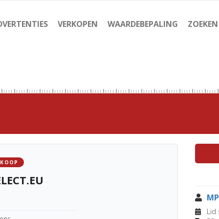
DVERTENTIES
VERKOPEN
WAARDEBEPALING
ZOEKEN
 KOOP
LECT.EU
MP
Lid 
kens