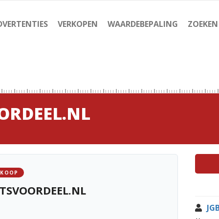
DVERTENTIES
VERKOPEN
WAARDEBEPALING
ZOEKEN
OORDEEL.NL
 KOOP
ITSVOORDEEL.NL
JG