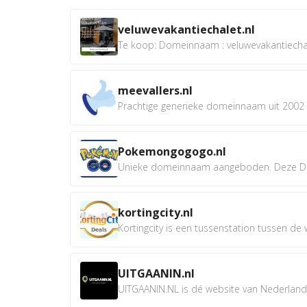
veluwevakantiechalet.nl
Te koop: Domeinnaam : veluwevakantiechale
meevallers.nl
Prachtige generieke domeinnaam uit 2002 e
Pokemongogogo.nl
Unieke domeinnaam aangeboden. Deze D
kortingcity.nl
Kortingcity is een tussenstation tussen de wi
UITGAANIN.nl
UITGAANIN.NL is dé website van Nederland w