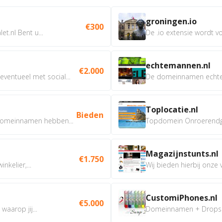
groningen.io
€300
t.nl Bent u...
De .io extensie wordt vo
echtemannen.nl
€2.000
ventueel met social...
De domeinnamen echtem
Toplocatie.nl
Bieden
omeinnamen hebben...
Topdomein Onroerendgoe
Magazijnstunts.nl
€1.750
nkelier,...
Wij bieden hierbij onze
CustomiPhones.nl
€5.000
aarop jij...
Domeinnamen + Dropship