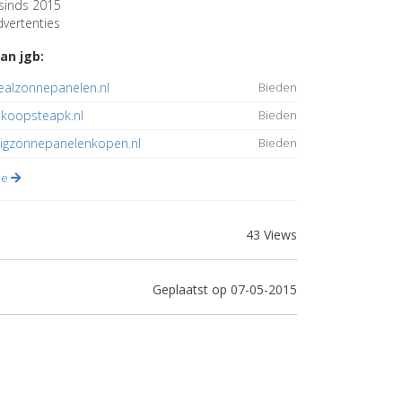
sinds 2015
vertenties
an jgb:
ealzonnepanelen.nl
Bieden
koopsteapk.nl
Bieden
ligzonnepanelenkopen.nl
Bieden
lle
43 Views
Geplaatst op 07-05-2015