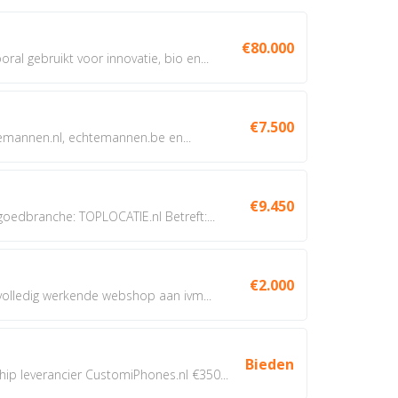
€80.000
oral gebruikt voor innovatie, bio en...
€7.500
annen.nl, echtemannen.be en...
€9.450
dbranche: TOPLOCATIE.nl Betreft:...
€2.000
 volledig werkende webshop aan ivm...
Bieden
 leverancier CustomiPhones.nl €350...