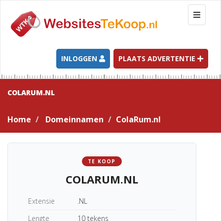
T
o
g
g
l
INLOGGEN
PLAATS ADVERTENTIE
e
n
a
COLARUM.NL
v
i
Home
Domeinnamen
ColaRum.nl
g
a
t
i
TE KOOP
o
COLARUM.NL
n
Extensie
.NL
Lengte
10 tekens