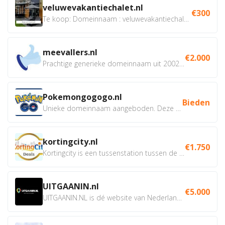
veluwevakantiechalet.nl
€300
Te koop: Domeinnaam : veluwevakantiechalet.nl Bent u...
meevallers.nl
€2.000
Prachtige generieke domeinnaam uit 2002 eventueel met social...
Pokemongogogo.nl
Bieden
Unieke domeinnaam aangeboden. Deze Domeinnamen hebben...
kortingcity.nl
€1.750
Kortingcity is een tussenstation tussen de winkelier,...
UITGAANIN.nl
€5.000
UITGAANIN.NL is dé website van Nederland waarop jij...