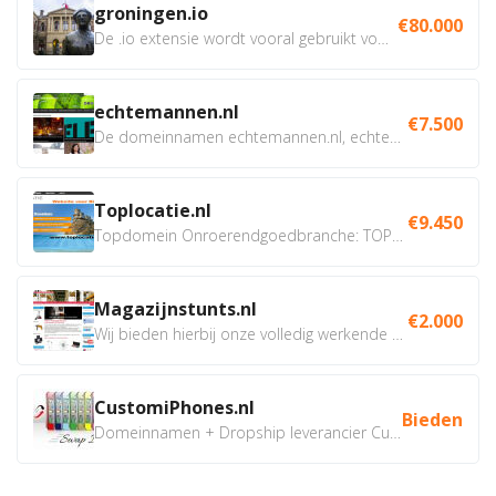
groningen.io
€80.000
De .io extensie wordt vooral gebruikt voor innovatie, bio en...
echtemannen.nl
€7.500
De domeinnamen echtemannen.nl, echtemannen.be en...
Toplocatie.nl
€9.450
Topdomein Onroerendgoedbranche: TOPLOCATIE.nl Betreft:...
Magazijnstunts.nl
€2.000
Wij bieden hierbij onze volledig werkende webshop aan ivm...
CustomiPhones.nl
Bieden
Domeinnamen + Dropship leverancier CustomiPhones.nl €350...