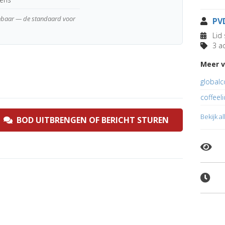
enbaar — de standaard voor
PV
Lid 
3 ad
Meer v
globalc
coffeel
Bekijk a
BOD UITBRENGEN OF BERICHT STUREN