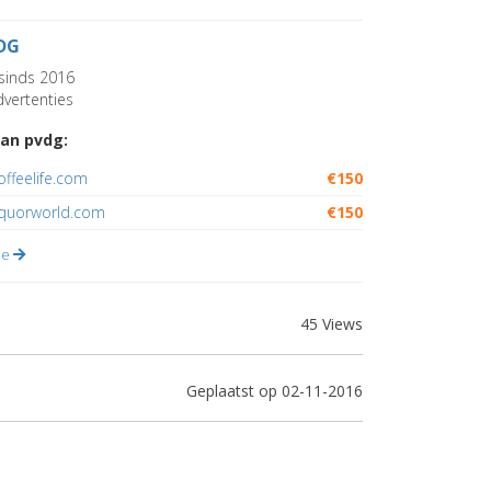
DG
sinds 2016
vertenties
an pvdg:
offeelife.com
€150
iquorworld.com
€150
lle
45 Views
Geplaatst op 02-11-2016