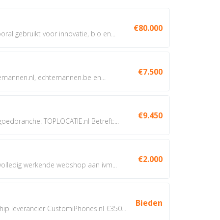
€80.000
oral gebruikt voor innovatie, bio en...
€7.500
annen.nl, echtemannen.be en...
€9.450
dbranche: TOPLOCATIE.nl Betreft:...
€2.000
 volledig werkende webshop aan ivm...
Bieden
 leverancier CustomiPhones.nl €350...