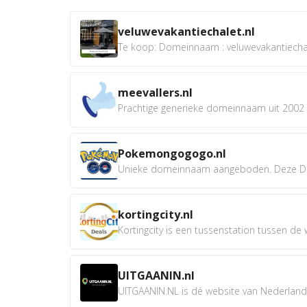
veluwevakantiechalet.nl
Te koop: Domeinnaam : veluwevakantiechale
meevallers.nl
Prachtige generieke domeinnaam uit 2002 e
Pokemongogogo.nl
Unieke domeinnaam aangeboden. Deze D
kortingcity.nl
Kortingcity is een tussenstation tussen de wi
UITGAANIN.nl
UITGAANIN.NL is dé website van Nederland w