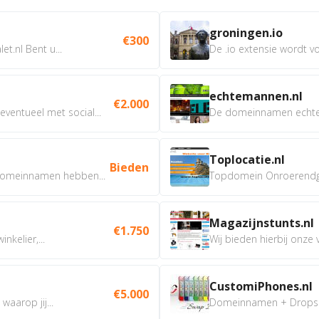
groningen.io
€300
t.nl Bent u...
De .io extensie wordt vo
echtemannen.nl
€2.000
ventueel met social...
De domeinnamen echtem
Toplocatie.nl
Bieden
omeinnamen hebben...
Topdomein Onroerendgoe
Magazijnstunts.nl
€1.750
nkelier,...
Wij bieden hierbij onze
CustomiPhones.nl
€5.000
aarop jij...
Domeinnamen + Dropship