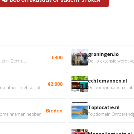
BOD UITBRENGEN OF BERICHT STUREN
groningen.io
€300
t.nl Bent u...
De .io extensie wordt vo
echtemannen.nl
€2.000
ventueel met social...
De domeinnamen echtem
Toplocatie.nl
Bieden
omeinnamen hebben...
Topdomein Onroerendgoe
Magazijnstunts.nl