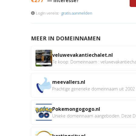
— Interesse?
Login vereist ·
gratis aanmelden
MEER IN DOMEINNAMEN
veluwevakantiechalet.nl
Te koop: Domeinnaam : veluwevakantiechale
meevallers.nl
Prachtige generieke domeinnaam uit 2002 e
Pokemongogogo.nl
Unieke domeinnaam aangeboden. Deze D
kortingcity.nl