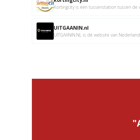
Kortingcity is een tussenstation tussen de wi
UITGAANIN.nl
UITGAANIN.NL is dé website van Nederland w
"