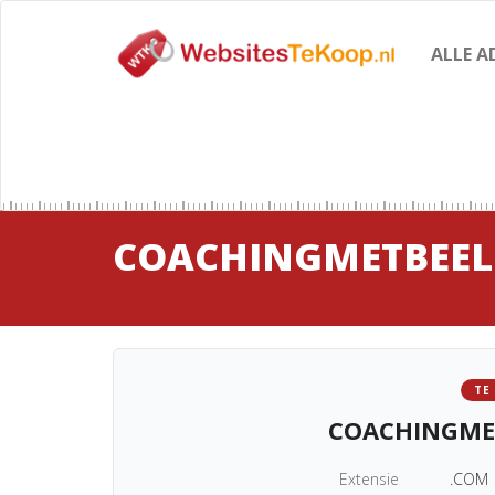
ALLE A
COACHINGMETBEE
TE
COACHINGME
Extensie
.COM