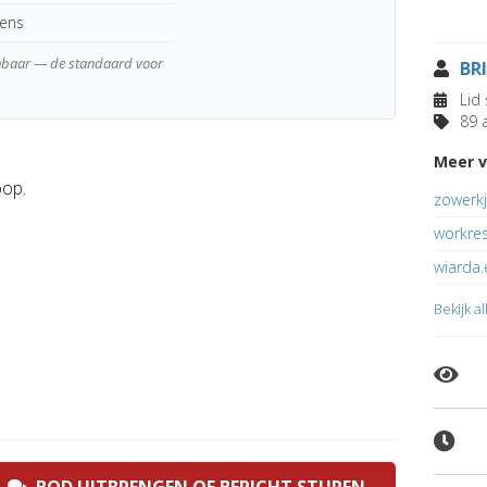
kens
enbaar — de standaard voor
BR
Lid 
89 a
Meer v
oop.
zowerkj
workre
wiarda.
Bekijk a