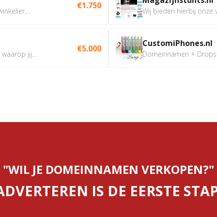
€1.750
nkelier,...
Wij bieden hierbij onze
CustomiPhones.nl
€5.000
aarop jij...
Domeinnamen + Dropship
"WIL JE DOMEINNAMEN VERKOPEN?"
ADVERTEREN IS DE EERSTE STAP