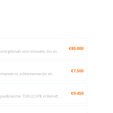
€80.000
oral gebruikt voor innovatie, bio en...
€7.500
annen.nl, echtemannen.be en...
€9.450
dbranche: TOPLOCATIE.nl Betreft:...