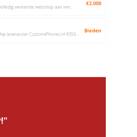
€2.000
 volledig werkende webshop aan ivm...
Bieden
 leverancier CustomiPhones.nl €350...
!"