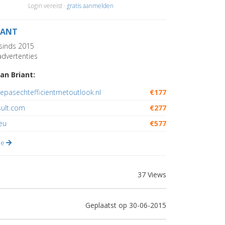
Login vereist ·
gratis aanmelden
IANT
sinds 2015
dvertenties
an Briant:
epasechtefficientmetoutlook.nl
€177
sult.com
€277
eu
€577
lle
37 Views
Geplaatst op 30-06-2015