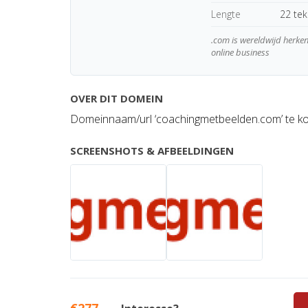
Lengte
22 te
.com is wereldwijd herk
online business
OVER DIT DOMEIN
Domeinnaam/url ‘coachingmetbeelden.com’ te k
SCREENSHOTS & AFBEELDINGEN
€277