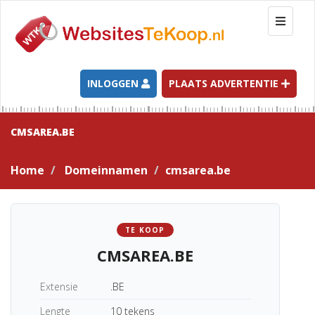
T
o
g
g
l
INLOGGEN
PLAATS ADVERTENTIE
e
n
a
CMSAREA.BE
v
i
Home
Domeinnamen
cmsarea.be
g
a
t
i
TE KOOP
o
CMSAREA.BE
n
Extensie
.BE
Lengte
10 tekens