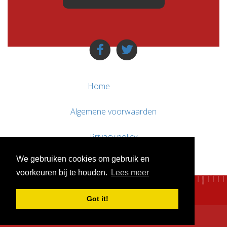
Home
Algemene voorwaarden
Privacy policy
We gebruiken cookies om gebruik en
Contact / Support
voorkeuren bij te houden.
Lees meer
Got it!
© WebsitesTeKoop.nl 2010 - 2026