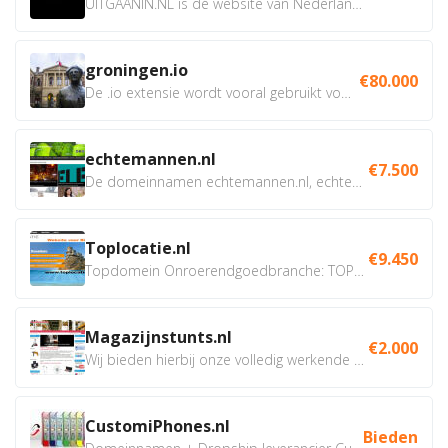
UITGAANIN.NL is dé website van Nederland waarop jij...
groningen.io
€80.000
De .io extensie wordt vooral gebruikt voor innovatie, bio en...
echtemannen.nl
€7.500
De domeinnamen echtemannen.nl, echtemannen.be en...
Toplocatie.nl
€9.450
Topdomein Onroerendgoedbranche: TOPLOCATIE.nl Betreft:...
Magazijnstunts.nl
€2.000
Wij bieden hierbij onze volledig werkende webshop aan ivm...
CustomiPhones.nl
Bieden