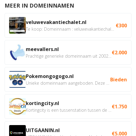
MEER IN DOMEINNAMEN
veluwevakantiechalet.nl
€300
Te koop: Domeinnaam : veluwevakantiechalet.nl Bent u...
meevallers.nl
€2.000
Prachtige generieke domeinnaam uit 2002 eventueel met social...
Pokemongogogo.nl
Bieden
Unieke domeinnaam aangeboden. Deze Domeinnamen hebben...
kortingcity.nl
€1.750
Kortingcity is een tussenstation tussen de winkelier,...
UITGAANIN.nl
€5.000