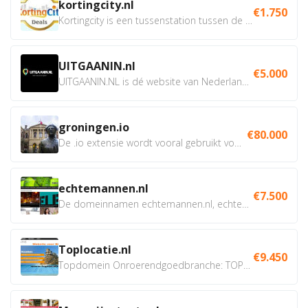
kortingcity.nl
€1.750
Kortingcity is een tussenstation tussen de winkelier,...
UITGAANIN.nl
€5.000
UITGAANIN.NL is dé website van Nederland waarop jij...
groningen.io
€80.000
De .io extensie wordt vooral gebruikt voor innovatie, bio en...
echtemannen.nl
€7.500
De domeinnamen echtemannen.nl, echtemannen.be en...
Toplocatie.nl
€9.450
Topdomein Onroerendgoedbranche: TOPLOCATIE.nl Betreft:...