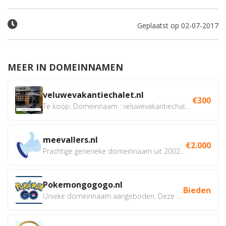
Geplaatst op 02-07-2017
MEER IN DOMEINNAMEN
veluwevakantiechalet.nl
€300
Te koop: Domeinnaam : veluwevakantiechalet.nl Bent u...
meevallers.nl
€2.000
Prachtige generieke domeinnaam uit 2002 eventueel met social...
Pokemongogogo.nl
Bieden
Unieke domeinnaam aangeboden. Deze Domeinnamen hebben...