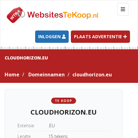
T
o
g
g
l
INLOGGEN
PLAATS ADVERTENTIE
e
n
a
CLOUDHORIZON.EU
v
i
Home
Domeinnamen
cloudhorizon.eu
g
a
t
i
TE KOOP
o
CLOUDHORIZON.EU
n
Extensie
.EU
Lengte
15 tekens