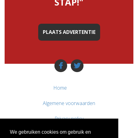
STAP!"
PLAATS ADVERTENTIE
Home
Algemene voorwaarden
Privacy policy
We gebruiken cookies om gebruik en
Contact / Support