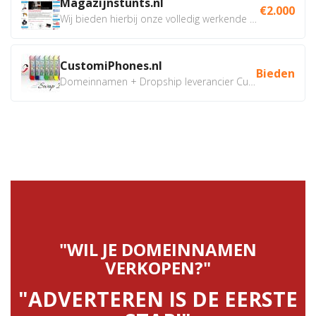
Magazijnstunts.nl
€2.000
Wij bieden hierbij onze volledig werkende webshop aan ivm...
CustomiPhones.nl
Bieden
Domeinnamen + Dropship leverancier CustomiPhones.nl €350...
"WIL JE DOMEINNAMEN
VERKOPEN?"
"ADVERTEREN IS DE EERSTE