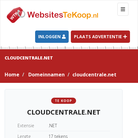
T
o
g
g
l
INLOGGEN
PLAATS ADVERTENTIE
e
n
a
CLOUDCENTRALE.NET
v
i
Home
Domeinnamen
cloudcentrale.net
g
a
t
i
TE KOOP
o
CLOUDCENTRALE.NET
n
Extensie
.NET
Lengte
17 tekens