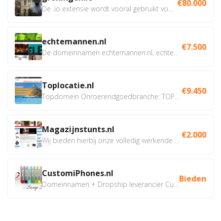
€80.000
De .io extensie wordt vooral gebruikt voor innovatie, bio en...
echtemannen.nl
€7.500
De domeinnamen echtemannen.nl, echtemannen.be en...
Toplocatie.nl
€9.450
Topdomein Onroerendgoedbranche: TOPLOCATIE.nl Betreft:...
Magazijnstunts.nl
€2.000
Wij bieden hierbij onze volledig werkende webshop aan ivm...
CustomiPhones.nl
Bieden
Domeinnamen + Dropship leverancier CustomiPhones.nl €350...