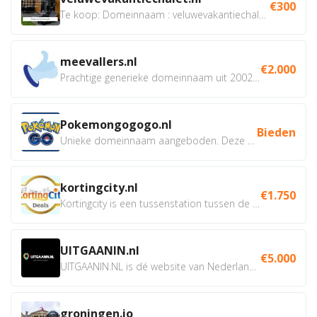
€300
Te koop: Domeinnaam : veluwevakantiechalet.nl Bent u...
meevallers.nl
€2.000
Prachtige generieke domeinnaam uit 2002 eventueel met social...
Pokemongogogo.nl
Bieden
Unieke domeinnaam aangeboden. Deze Domeinnamen hebben...
kortingcity.nl
€1.750
Kortingcity is een tussenstation tussen de winkelier,...
UITGAANIN.nl
€5.000
UITGAANIN.NL is dé website van Nederland waarop jij...
groningen.io