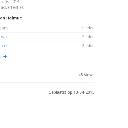
sinds 2014
advertenties
an Holmur:
.com
Bieden
ma.nl
Bieden
ib.nl
Bieden
lle
45 Views
Geplaatst op 13-04-2015