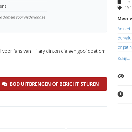
Lid 
kens
154 
wde domein voor Nederlandse
Meer v
Amiket
durvalu
brigatin
oor fans van Hillary clinton die een gooi doet om
Bekijk a
BOD UITBRENGEN OF BERICHT STUREN