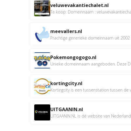
veluwevakantiechalet.nl
Te koop: Domeinnaam : veluwevakantiechale
meevallers.nl
Prachtige generieke domeinnaam uit 2002 e
Pokemongogogo.nl
Unieke domeinnaam aangeboden. Deze D
kortingcity.nl
Kortingcity is een tussenstation tussen de wi
UITGAANIN.nl
UITGAANIN.NL is dé website van Nederland w