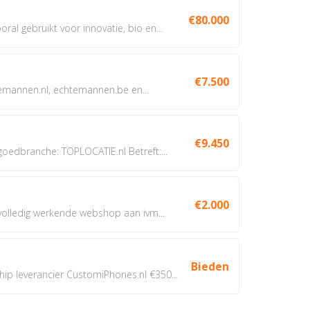
€80.000
oral gebruikt voor innovatie, bio en...
€7.500
annen.nl, echtemannen.be en...
€9.450
dbranche: TOPLOCATIE.nl Betreft:...
€2.000
 volledig werkende webshop aan ivm...
Bieden
 leverancier CustomiPhones.nl €350...