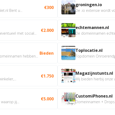
groningen.io
€300
t.nl Bent u...
De .io extensie wordt vo
echtemannen.nl
€2.000
ventueel met social...
De domeinnamen echtem
Toplocatie.nl
Bieden
omeinnamen hebben...
Topdomein Onroerendgoe
Magazijnstunts.nl
€1.750
nkelier,...
Wij bieden hierbij onze
CustomiPhones.nl
€5.000
aarop jij...
Domeinnamen + Dropship