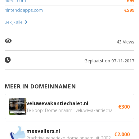
nkebt.com
€99
nintendoapps.com
€599
Bekijk alle
43 Views
Geplaatst op 07-11-2017
MEER IN DOMEINNAMEN
veluwevakantiechalet.nl
€300
Te koop: Domeinnaam : veluwevakantiechalet.nl Bent u...
meevallers.nl
€2.000
Prachtige generieke domeinnaam uit 2002 eventueel met social...