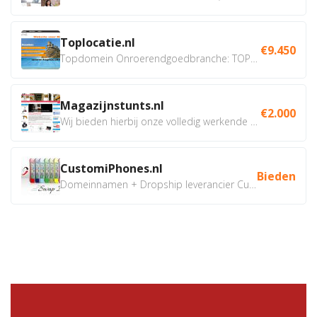
Toplocatie.nl
€9.450
Topdomein Onroerendgoedbranche: TOPLOCATIE.nl Betreft:...
Magazijnstunts.nl
€2.000
Wij bieden hierbij onze volledig werkende webshop aan ivm...
CustomiPhones.nl
Bieden
Domeinnamen + Dropship leverancier CustomiPhones.nl €350...