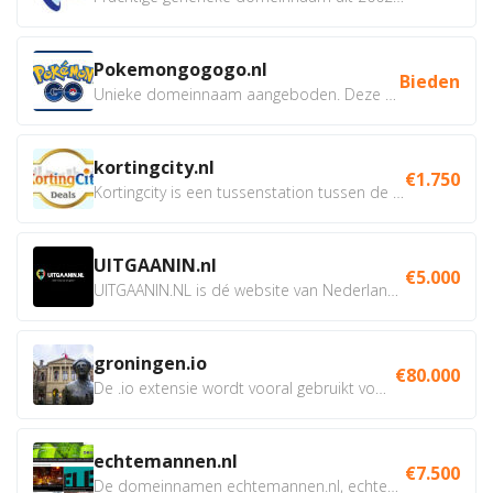
Pokemongogogo.nl
Bieden
Unieke domeinnaam aangeboden. Deze Domeinnamen hebben...
kortingcity.nl
€1.750
Kortingcity is een tussenstation tussen de winkelier,...
UITGAANIN.nl
€5.000
UITGAANIN.NL is dé website van Nederland waarop jij...
groningen.io
€80.000
De .io extensie wordt vooral gebruikt voor innovatie, bio en...
echtemannen.nl
€7.500
De domeinnamen echtemannen.nl, echtemannen.be en...