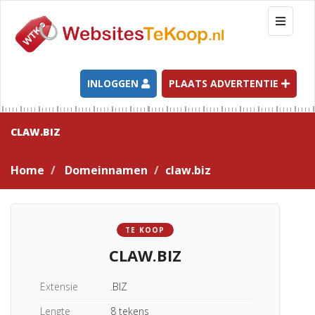
T
o
g
g
l
INLOGGEN
PLAATS ADVERTENTIE
e
n
a
CLAW.BIZ
v
i
Home
Domeinnamen
claw.biz
g
a
t
i
TE KOOP
o
CLAW.BIZ
n
Extensie
.BIZ
Lengte
8 tekens