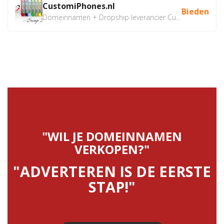
CustomiPhones.nl
Bieden
Domeinnamen + Dropship leverancier CustomiPhones.nl €350...
"WIL JE DOMEINNAMEN
VERKOPEN?"
"ADVERTEREN IS DE EERSTE
STAP!"