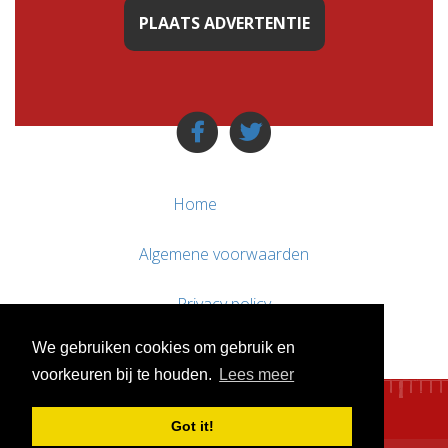
PLAATS ADVERTENTIE
Home
Algemene voorwaarden
Privacy policy
We gebruiken cookies om gebruik en
Contact / Support
voorkeuren bij te houden.
Lees meer
Got it!