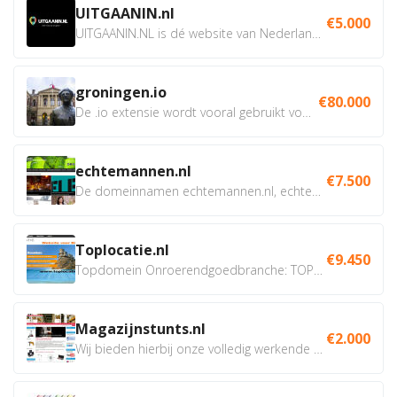
UITGAANIN.nl
€5.000
UITGAANIN.NL is dé website van Nederland waarop jij...
groningen.io
€80.000
De .io extensie wordt vooral gebruikt voor innovatie, bio en...
echtemannen.nl
€7.500
De domeinnamen echtemannen.nl, echtemannen.be en...
Toplocatie.nl
€9.450
Topdomein Onroerendgoedbranche: TOPLOCATIE.nl Betreft:...
Magazijnstunts.nl
€2.000
Wij bieden hierbij onze volledig werkende webshop aan ivm...