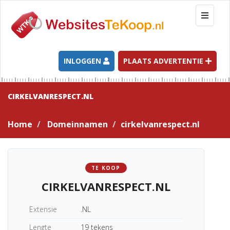
T
o
g
g
l
INLOGGEN
PLAATS ADVERTENTIE
e
n
a
CIRKELVANRESPECT.NL
v
i
Home
Domeinnamen
cirkelvanrespect.nl
g
a
t
i
TE KOOP
o
CIRKELVANRESPECT.NL
n
Extensie
.NL
Lengte
19 tekens