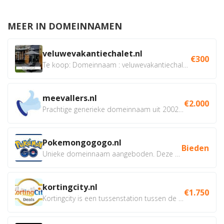
MEER IN DOMEINNAMEN
veluwevakantiechalet.nl
€300
Te koop: Domeinnaam : veluwevakantiechalet.nl Bent u...
meevallers.nl
€2.000
Prachtige generieke domeinnaam uit 2002 eventueel met social...
Pokemongogogo.nl
Bieden
Unieke domeinnaam aangeboden. Deze Domeinnamen hebben...
kortingcity.nl
€1.750
Kortingcity is een tussenstation tussen de winkelier,...