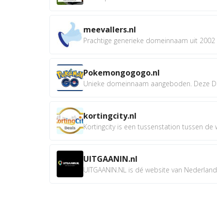
meevallers.nl
Prachtige generieke domeinnaam uit 2002 e
Pokemongogogo.nl
Unieke domeinnaam aangeboden. Deze D
kortingcity.nl
Kortingcity is een tussenstation tussen de wi
UITGAANIN.nl
UITGAANIN.NL is dé website van Nederland w