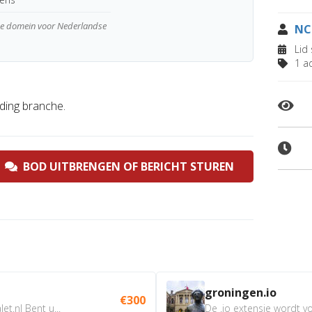
wde domein voor Nederlandse
NC
Lid 
1 ad
ing branche.
BOD UITBRENGEN OF BERICHT STUREN
groningen.io
€300
t.nl Bent u...
De .io extensie wordt vo