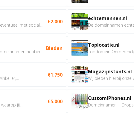
echtemannen.nl
€2.000
ventueel met social...
De domeinnamen echtem
Toplocatie.nl
Bieden
omeinnamen hebben...
Topdomein Onroerendgoe
Magazijnstunts.nl
€1.750
nkelier,...
Wij bieden hierbij onze
CustomiPhones.nl
€5.000
aarop jij...
Domeinnamen + Dropship