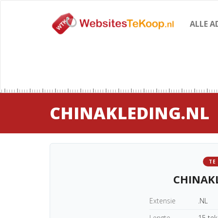
ALLE A
CHINAKLEDING.NL
TE
CHINAK
Extensie
.NL
Lengte
15 te