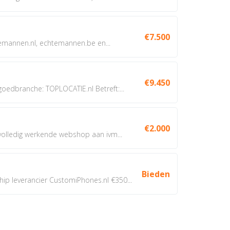
€7.500
annen.nl, echtemannen.be en...
€9.450
dbranche: TOPLOCATIE.nl Betreft:...
€2.000
 volledig werkende webshop aan ivm...
Bieden
 leverancier CustomiPhones.nl €350...