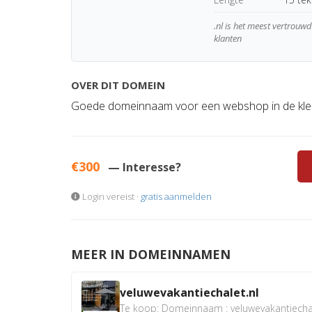
.nl is het meest vertrou
klanten
OVER DIT DOMEIN
Goede domeinnaam voor een webshop in de kled
€300
— Interesse?
Login vereist ·
gratis aanmelden
MEER IN DOMEINNAMEN
veluwevakantiechalet.nl
Te koop: Domeinnaam : veluwevakantiechale