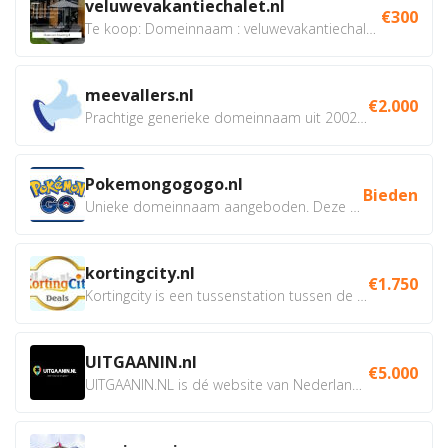
veluwevakantiechalet.nl
€300
Te koop: Domeinnaam : veluwevakantiechalet.nl Bent u...
meevallers.nl
€2.000
Prachtige generieke domeinnaam uit 2002 eventueel met social...
Pokemongogogo.nl
Bieden
Unieke domeinnaam aangeboden. Deze Domeinnamen hebben...
kortingcity.nl
€1.750
Kortingcity is een tussenstation tussen de winkelier,...
UITGAANIN.nl
€5.000
UITGAANIN.NL is dé website van Nederland waarop jij...