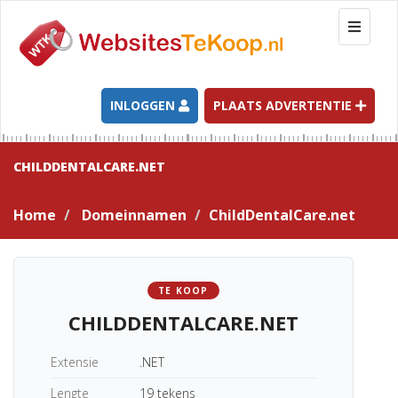
T
o
g
g
l
INLOGGEN
PLAATS ADVERTENTIE
e
n
a
CHILDDENTALCARE.NET
v
i
Home
Domeinnamen
ChildDentalCare.net
g
a
t
i
TE KOOP
o
CHILDDENTALCARE.NET
n
Extensie
.NET
Lengte
19 tekens