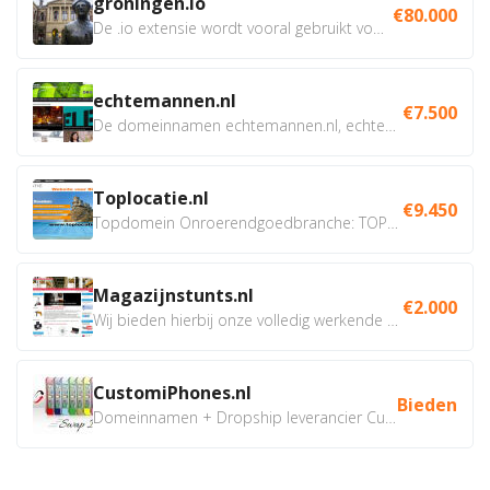
groningen.io
€80.000
De .io extensie wordt vooral gebruikt voor innovatie, bio en...
echtemannen.nl
€7.500
De domeinnamen echtemannen.nl, echtemannen.be en...
Toplocatie.nl
€9.450
Topdomein Onroerendgoedbranche: TOPLOCATIE.nl Betreft:...
Magazijnstunts.nl
€2.000
Wij bieden hierbij onze volledig werkende webshop aan ivm...
CustomiPhones.nl
Bieden
Domeinnamen + Dropship leverancier CustomiPhones.nl €350...