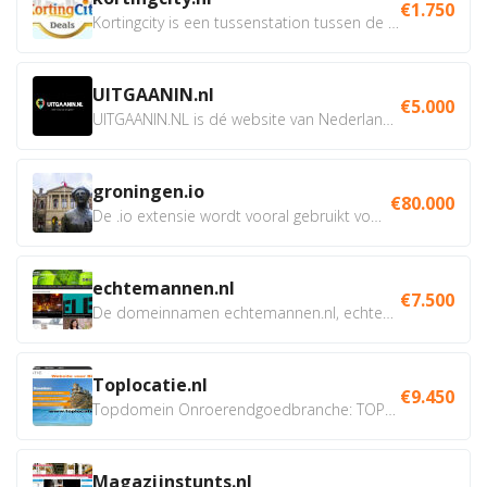
€1.750
Kortingcity is een tussenstation tussen de winkelier,...
UITGAANIN.nl
€5.000
UITGAANIN.NL is dé website van Nederland waarop jij...
groningen.io
€80.000
De .io extensie wordt vooral gebruikt voor innovatie, bio en...
echtemannen.nl
€7.500
De domeinnamen echtemannen.nl, echtemannen.be en...
Toplocatie.nl
€9.450
Topdomein Onroerendgoedbranche: TOPLOCATIE.nl Betreft:...
Magazijnstunts.nl