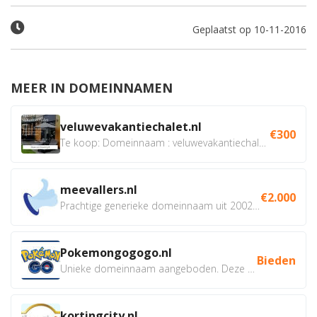
Geplaatst op 10-11-2016
MEER IN DOMEINNAMEN
veluwevakantiechalet.nl
€300
Te koop: Domeinnaam : veluwevakantiechalet.nl Bent u...
meevallers.nl
€2.000
Prachtige generieke domeinnaam uit 2002 eventueel met social...
Pokemongogogo.nl
Bieden
Unieke domeinnaam aangeboden. Deze Domeinnamen hebben...
kortingcity.nl