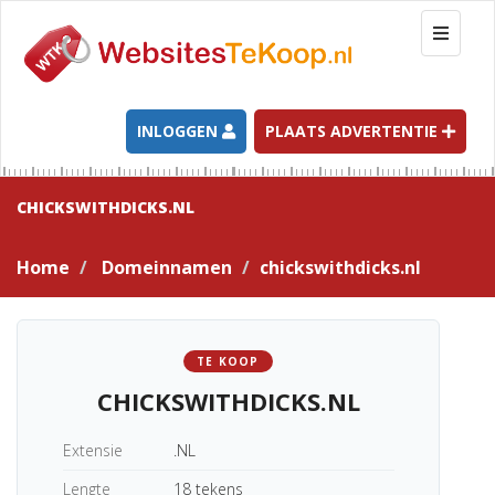
T
o
g
g
l
INLOGGEN
PLAATS ADVERTENTIE
e
n
a
CHICKSWITHDICKS.NL
v
i
Home
Domeinnamen
chickswithdicks.nl
g
a
t
i
TE KOOP
o
CHICKSWITHDICKS.NL
n
Extensie
.NL
Lengte
18 tekens