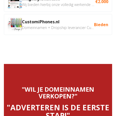
€2.000
Wij bieden hierbij onze volledig werkende webshop aan ivm...
CustomiPhones.nl
Bieden
Domeinnamen + Dropship leverancier CustomiPhones.nl €350...
"WIL JE DOMEINNAMEN
VERKOPEN?"
"ADVERTEREN IS DE EERSTE
STAP!"