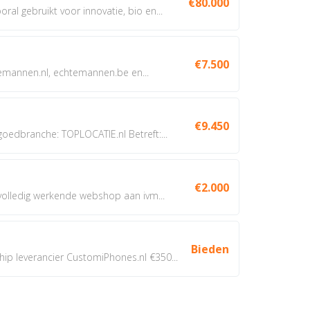
€80.000
oral gebruikt voor innovatie, bio en...
€7.500
annen.nl, echtemannen.be en...
€9.450
dbranche: TOPLOCATIE.nl Betreft:...
€2.000
 volledig werkende webshop aan ivm...
Bieden
 leverancier CustomiPhones.nl €350...