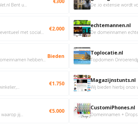
€300
t.nl Bent u...
De .io extensie wordt vo
echtemannen.nl
€2.000
ventueel met social...
De domeinnamen echtem
Toplocatie.nl
Bieden
omeinnamen hebben...
Topdomein Onroerendgoe
Magazijnstunts.nl
€1.750
nkelier,...
Wij bieden hierbij onze
CustomiPhones.nl
€5.000
aarop jij...
Domeinnamen + Dropship