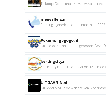
Te koop: Domeinnaam : veluwevakantiechale
meevallers.nl
Prachtige generieke domeinnaam uit 2002 e
Pokemongogogo.nl
Unieke domeinnaam aangeboden. Deze D
kortingcity.nl
Kortingcity is een tussenstation tussen de wi
UITGAANIN.nl
UITGAANIN.NL is dé website van Nederland w