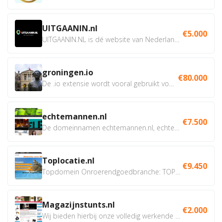
UITGAANIN.nl
€5.000
UITGAANIN.NL is dé website van Nederland waarop jij...
groningen.io
€80.000
De .io extensie wordt vooral gebruikt voor innovatie, bio en...
echtemannen.nl
€7.500
De domeinnamen echtemannen.nl, echtemannen.be en...
Toplocatie.nl
€9.450
Topdomein Onroerendgoedbranche: TOPLOCATIE.nl Betreft:...
Magazijnstunts.nl
€2.000
Wij bieden hierbij onze volledig werkende webshop aan ivm...