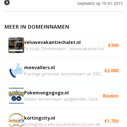
Geplaatst op 10-01-2015
MEER IN DOMEINNAMEN
veluwevakantiechalet.nl
€300
Te koop: Domeinnaam : veluwevakantiechalet.nl Bent u...
meevallers.nl
€2.000
Prachtige generieke domeinnaam uit 2002 eventueel met social...
Pokemongogogo.nl
Bieden
Unieke domeinnaam aangeboden. Deze Domeinnamen hebben...
kortingcity.nl
€1.750
Kortingcity is een tussenstation tussen de winkelier,...