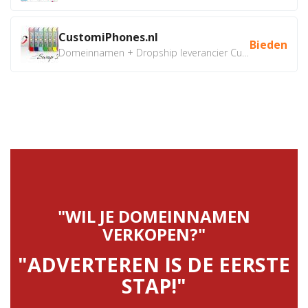
CustomiPhones.nl
Bieden
Domeinnamen + Dropship leverancier CustomiPhones.nl €350...
"WIL JE DOMEINNAMEN
VERKOPEN?"
"ADVERTEREN IS DE EERSTE
STAP!"