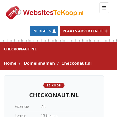
T
o
g
g
l
INLOGGEN
PLAATS ADVERTENTIE
e
n
a
CHECKONAUT.NL
v
i
Home
Domeinnamen
Checkonaut.nl
g
a
t
i
TE KOOP
o
CHECKONAUT.NL
n
Extensie
.NL
Lengte
13 tekens