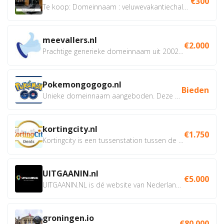
€300
Te koop: Domeinnaam : veluwevakantiechalet.nl Bent u...
meevallers.nl
€2.000
Prachtige generieke domeinnaam uit 2002 eventueel met social...
Pokemongogogo.nl
Bieden
Unieke domeinnaam aangeboden. Deze Domeinnamen hebben...
kortingcity.nl
€1.750
Kortingcity is een tussenstation tussen de winkelier,...
UITGAANIN.nl
€5.000
UITGAANIN.NL is dé website van Nederland waarop jij...
groningen.io
€80.000