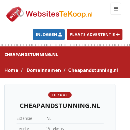
T
o
g
g
l
INLOGGEN
PLAATS ADVERTENTIE
e
n
a
CHEAPANDSTUNNING.NL
v
i
Home
Domeinnamen
Cheapandstunning.nl
g
a
t
i
TE KOOP
o
CHEAPANDSTUNNING.NL
n
Extensie
.NL
Lengte
19 tekens