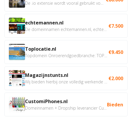
De .io extensie wordt vooral gebruikt voor innovatie, bio en...
echtemannen.nl
€7.500
De domeinnamen echtemannen.nl, echtemannen.be en...
Toplocatie.nl
€9.450
Topdomein Onroerendgoedbranche: TOPLOCATIE.nl Betreft:...
Magazijnstunts.nl
€2.000
Wij bieden hierbij onze volledig werkende webshop aan ivm...
CustomiPhones.nl
Bieden
Domeinnamen + Dropship leverancier CustomiPhones.nl €350...