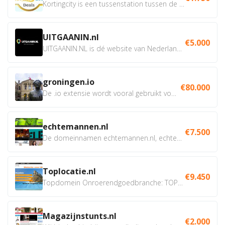
Kortingcity is een tussenstation tussen de winkelier,...
UITGAANIN.nl
€5.000
UITGAANIN.NL is dé website van Nederland waarop jij...
groningen.io
€80.000
De .io extensie wordt vooral gebruikt voor innovatie, bio en...
echtemannen.nl
€7.500
De domeinnamen echtemannen.nl, echtemannen.be en...
Toplocatie.nl
€9.450
Topdomein Onroerendgoedbranche: TOPLOCATIE.nl Betreft:...
Magazijnstunts.nl
€2.000