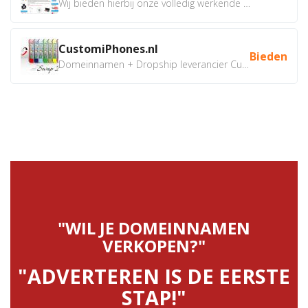
Wij bieden hierbij onze volledig werkende webshop aan ivm...
CustomiPhones.nl
Bieden
Domeinnamen + Dropship leverancier CustomiPhones.nl €350...
"WIL JE DOMEINNAMEN
VERKOPEN?"
"ADVERTEREN IS DE EERSTE
STAP!"