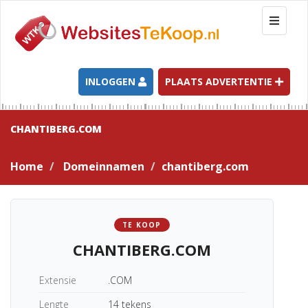
T
o
g
g
l
INLOGGEN
PLAATS ADVERTENTIE
e
n
a
CHANTIBERG.COM
v
i
Home
Domeinnamen
chantiberg.com
g
a
t
i
TE KOOP
o
CHANTIBERG.COM
n
Extensie
.COM
Lengte
14 tekens