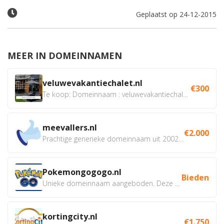
Geplaatst op 24-12-2015
MEER IN DOMEINNAMEN
veluwevakantiechalet.nl
€300
Te koop: Domeinnaam : veluwevakantiechalet.nl Bent u...
meevallers.nl
€2.000
Prachtige generieke domeinnaam uit 2002 eventueel met social...
Pokemongogogo.nl
Bieden
Unieke domeinnaam aangeboden. Deze Domeinnamen hebben...
kortingcity.nl
€1.750