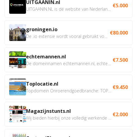
UITGAANIN.nl
€5.000
UITGAANIN.NL is dé website van Nederland waarop jij...
groningen.io
€80.000
De .io extensie wordt vooral gebruikt voor innovatie, bio en...
echtemannen.nl
€7.500
De domeinnamen echtemannen.nl, echtemannen.be en...
Toplocatie.nl
€9.450
Topdomein Onroerendgoedbranche: TOPLOCATIE.nl Betreft:...
Magazijnstunts.nl
€2.000
Wij bieden hierbij onze volledig werkende webshop aan ivm...