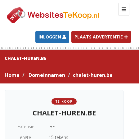
T
o
g
g
l
INLOGGEN
PLAATS ADVERTENTIE
e
n
a
CHALET-HUREN.BE
v
i
Home
Domeinnamen
chalet-huren.be
g
a
t
i
TE KOOP
o
CHALET-HUREN.BE
n
Extensie
.BE
Lengte
15 tekens