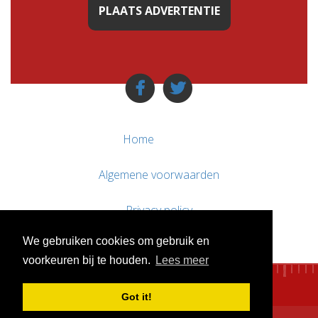
PLAATS ADVERTENTIE
Home
Algemene voorwaarden
Privacy policy
We gebruiken cookies om gebruik en
Contact / Support
voorkeuren bij te houden.
Lees meer
Got it!