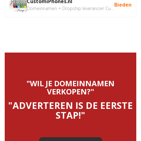
CustomiPhones.nl
Bieden
Domeinnamen + Dropship leverancier CustomiPhones.nl €350...
"WIL JE DOMEINNAMEN
VERKOPEN?"
"ADVERTEREN IS DE EERSTE
STAP!"