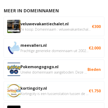
MEER IN DOMEINNAMEN
veluwevakantiechalet.nl
€300
Te koop: Domeinnaam : veluwevakantiechalet.nl Bent u...
meevallers.nl
€2.000
Prachtige generieke domeinnaam uit 2002 eventueel met social...
Pokemongogogo.nl
Bieden
Unieke domeinnaam aangeboden. Deze Domeinnamen hebben...
kortingcity.nl
€1.750
Kortingcity is een tussenstation tussen de winkelier,...