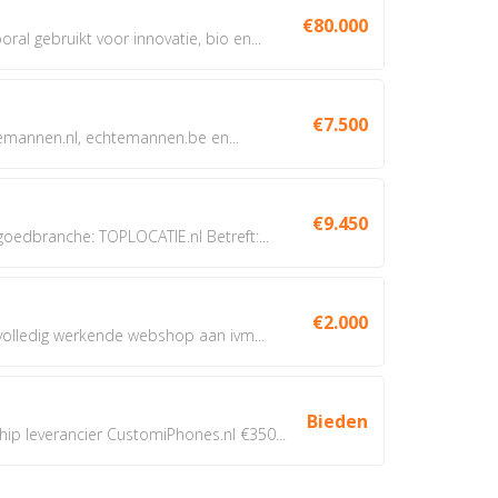
€80.000
oral gebruikt voor innovatie, bio en...
€7.500
annen.nl, echtemannen.be en...
€9.450
dbranche: TOPLOCATIE.nl Betreft:...
€2.000
 volledig werkende webshop aan ivm...
Bieden
 leverancier CustomiPhones.nl €350...