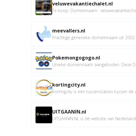
veluwevakantiechalet.nl
Te koop: Domeinnaam : veluwevakantiechale
meevallers.nl
Prachtige generieke domeinnaam uit 2002 e
Pokemongogogo.nl
Unieke domeinnaam aangeboden. Deze D
kortingcity.nl
Kortingcity is een tussenstation tussen de wi
UITGAANIN.nl
UITGAANIN.NL is dé website van Nederland w