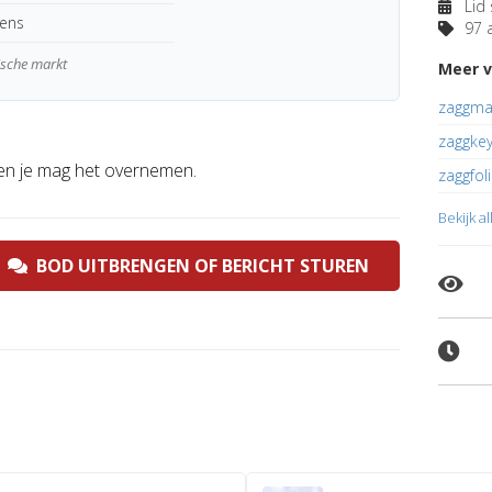
Lid 
kens
97 a
gische markt
Meer v
zaggmat
zaggkey
n je mag het overnemen.
zaggfoli
Bekijk a
BOD UITBRENGEN OF BERICHT STUREN