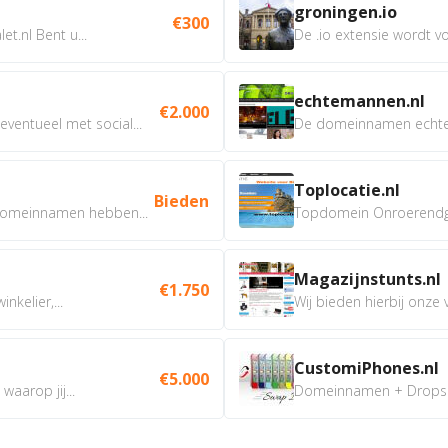
groningen.io
€300
t.nl Bent u...
De .io extensie wordt vo
echtemannen.nl
€2.000
ventueel met social...
De domeinnamen echtem
Toplocatie.nl
Bieden
omeinnamen hebben...
Topdomein Onroerendgoe
Magazijnstunts.nl
€1.750
nkelier,...
Wij bieden hierbij onze
CustomiPhones.nl
€5.000
aarop jij...
Domeinnamen + Dropship