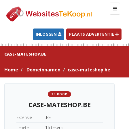
T
o
g
g
l
INLOGGEN
PLAATS ADVERTENTIE
e
n
a
CASE-MATESHOP.BE
v
i
Home
Domeinnamen
case-mateshop.be
g
a
t
i
TE KOOP
o
CASE-MATESHOP.BE
n
Extensie
.BE
Lengte
16 tekens