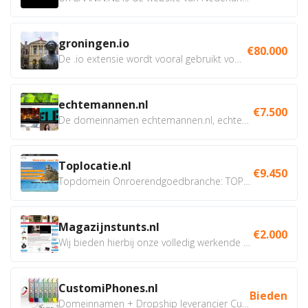
groningen.io
€80.000
De .io extensie wordt vooral gebruikt voor innovatie, bio en...
echtemannen.nl
€7.500
De domeinnamen echtemannen.nl, echtemannen.be en...
Toplocatie.nl
€9.450
Topdomein Onroerendgoedbranche: TOPLOCATIE.nl Betreft:...
Magazijnstunts.nl
€2.000
Wij bieden hierbij onze volledig werkende webshop aan ivm...
CustomiPhones.nl
Bieden
Domeinnamen + Dropship leverancier CustomiPhones.nl €350...