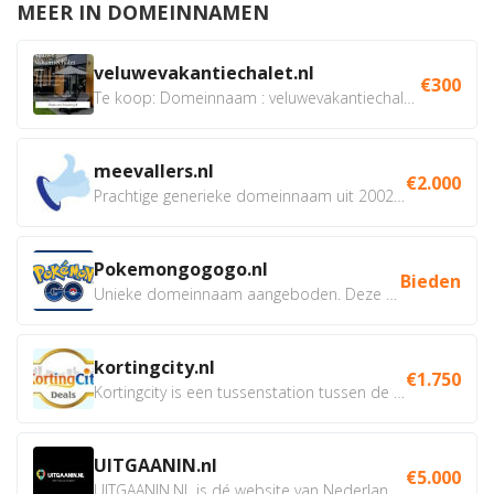
MEER IN DOMEINNAMEN
veluwevakantiechalet.nl
€300
Te koop: Domeinnaam : veluwevakantiechalet.nl Bent u...
meevallers.nl
€2.000
Prachtige generieke domeinnaam uit 2002 eventueel met social...
Pokemongogogo.nl
Bieden
Unieke domeinnaam aangeboden. Deze Domeinnamen hebben...
kortingcity.nl
€1.750
Kortingcity is een tussenstation tussen de winkelier,...
UITGAANIN.nl
€5.000
UITGAANIN.NL is dé website van Nederland waarop jij...