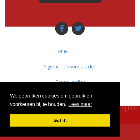
Home
Algemene voorwaarden
Privacy policy
We gebruiken cookies om gebruik en
Contact / Support
voorkeuren bij te houden.
Lees meer
Got it!
© WebsitesTeKoop.nl 2010 - 2026