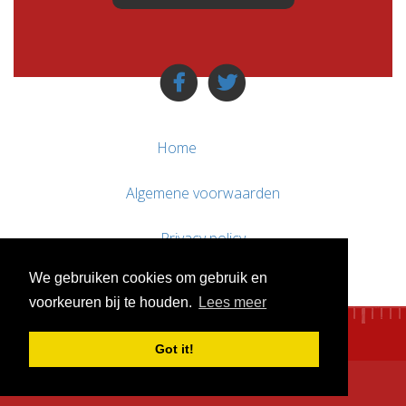
Home
Algemene voorwaarden
Privacy policy
We gebruiken cookies om gebruik en
Contact / Support
voorkeuren bij te houden.
Lees meer
Got it!
© WebsitesTeKoop.nl 2010 - 2026