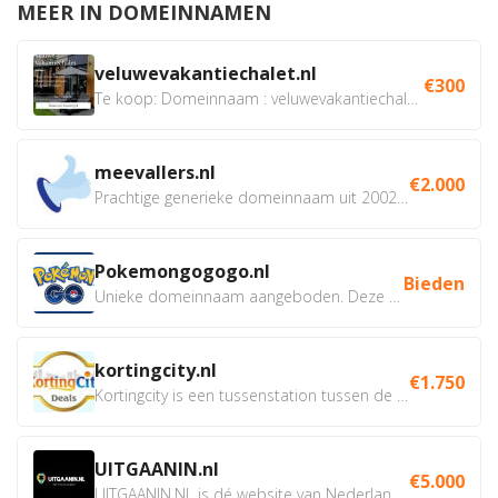
MEER IN DOMEINNAMEN
veluwevakantiechalet.nl
€300
Te koop: Domeinnaam : veluwevakantiechalet.nl Bent u...
meevallers.nl
€2.000
Prachtige generieke domeinnaam uit 2002 eventueel met social...
Pokemongogogo.nl
Bieden
Unieke domeinnaam aangeboden. Deze Domeinnamen hebben...
kortingcity.nl
€1.750
Kortingcity is een tussenstation tussen de winkelier,...
UITGAANIN.nl
€5.000
UITGAANIN.NL is dé website van Nederland waarop jij...