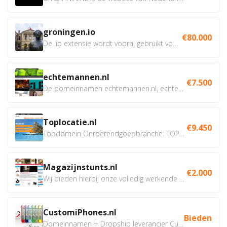
groningen.io
€80.000
De .io extensie wordt vooral gebruikt voor innovatie, bio en...
echtemannen.nl
€7.500
De domeinnamen echtemannen.nl, echtemannen.be en...
Toplocatie.nl
€9.450
Topdomein Onroerendgoedbranche: TOPLOCATIE.nl Betreft:...
Magazijnstunts.nl
€2.000
Wij bieden hierbij onze volledig werkende webshop aan ivm...
CustomiPhones.nl
Bieden
Domeinnamen + Dropship leverancier CustomiPhones.nl €350...