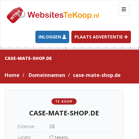
T
o
g
g
l
INLOGGEN
PLAATS ADVERTENTIE
e
n
a
CASE-MATE-SHOP.DE
v
i
Home
Domeinnamen
case-mate-shop.de
g
a
t
i
TE KOOP
o
CASE-MATE-SHOP.DE
n
Extensie
.DE
Lengte
17 tekens