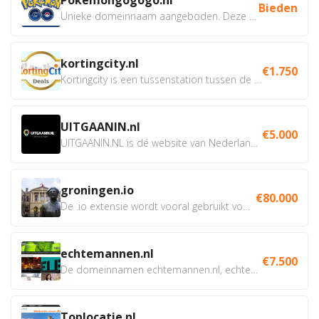
Bieden
Unieke domeinnaam aangeboden. Deze Domeinnamen hebben...
kortingcity.nl
€1.750
Kortingcity is een tussenstation tussen de winkelier,...
UITGAANIN.nl
€5.000
UITGAANIN.NL is dé website van Nederland waarop jij...
groningen.io
€80.000
De .io extensie wordt vooral gebruikt voor innovatie, bio en...
echtemannen.nl
€7.500
De domeinnamen echtemannen.nl, echtemannen.be en...
Toplocatie.nl