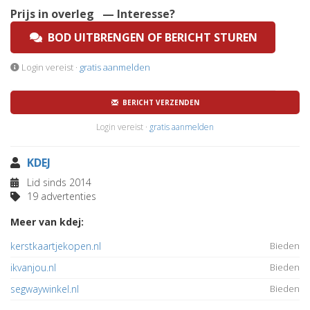
Prijs in overleg
— Interesse?
BOD UITBRENGEN OF BERICHT STUREN
Login vereist ·
gratis aanmelden
BERICHT VERZENDEN
Login vereist ·
gratis aanmelden
KDEJ
Lid sinds 2014
19 advertenties
Meer van kdej:
kerstkaartjekopen.nl
Bieden
ikvanjou.nl
Bieden
segwaywinkel.nl
Bieden