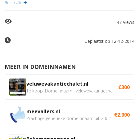
Bekijk alle
47 Views
Geplaatst op 12-12-2014
MEER IN DOMEINNAMEN
veluwevakantiechalet.nl
€300
Te koop: Domeinnaam : veluwevakantiechalet.nl Bent u...
meevallers.nl
€2.000
Prachtige generieke domeinnaam uit 2002 eventueel met social...
Pokemongogogo.nl