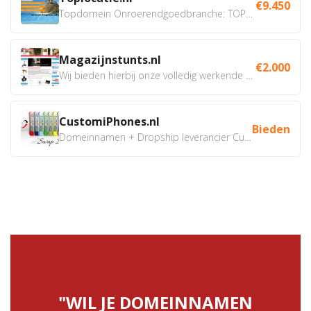
€9.450
Topdomein Onroerendgoedbranche: TOPLOCATIE.nl Betreft:...
Magazijnstunts.nl
€2.000
Wij bieden hierbij onze volledig werkende webshop aan ivm...
CustomiPhones.nl
Bieden
Domeinnamen + Dropship leverancier CustomiPhones.nl €350...
"WIL JE DOMEINNAMEN