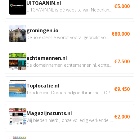
UITGAANIN.nl
€5.000
UITGAANIN.NL is dé website van Nederland waarop jij...
groningen.io
€80.000
De .io extensie wordt vooral gebruikt voor innovatie, bio en...
echtemannen.nl
€7.500
De domeinnamen echtemannen.nl, echtemannen.be en...
Toplocatie.nl
€9.450
Topdomein Onroerendgoedbranche: TOPLOCATIE.nl Betreft:...
Magazijnstunts.nl
€2.000
Wij bieden hierbij onze volledig werkende webshop aan ivm...