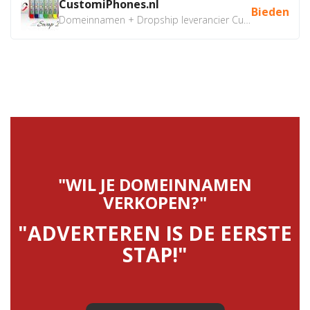
CustomiPhones.nl
Bieden
Domeinnamen + Dropship leverancier CustomiPhones.nl €350...
"WIL JE DOMEINNAMEN
VERKOPEN?"
"ADVERTEREN IS DE EERSTE
STAP!"