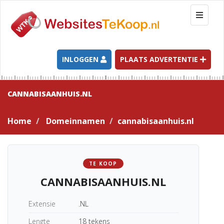
T
o
g
g
l
INLOGGEN
PLAATS ADVERTENTIE
e
n
a
CANNABISAANHUIS.NL
v
i
Home
Domeinnamen
cannabisaanhuis.nl
g
a
t
i
TE KOOP
o
CANNABISAANHUIS.NL
n
Extensie
.NL
Lengte
18 tekens