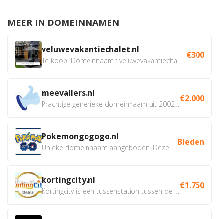
MEER IN DOMEINNAMEN
veluwevakantiechalet.nl
€300
Te koop: Domeinnaam : veluwevakantiechalet.nl Bent u...
meevallers.nl
€2.000
Prachtige generieke domeinnaam uit 2002 eventueel met social...
Pokemongogogo.nl
Bieden
Unieke domeinnaam aangeboden. Deze Domeinnamen hebben...
kortingcity.nl
€1.750
Kortingcity is een tussenstation tussen de winkelier,...