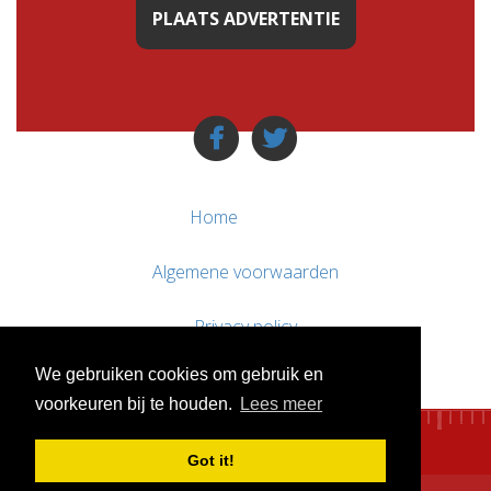
PLAATS ADVERTENTIE
Home
Algemene voorwaarden
Privacy policy
We gebruiken cookies om gebruik en
Contact / Support
voorkeuren bij te houden.
Lees meer
Got it!