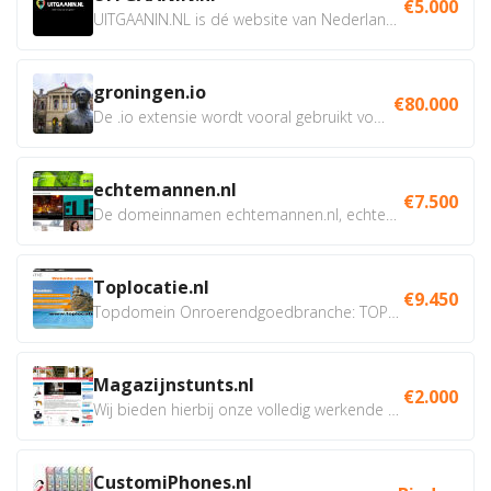
€5.000
UITGAANIN.NL is dé website van Nederland waarop jij...
groningen.io
€80.000
De .io extensie wordt vooral gebruikt voor innovatie, bio en...
echtemannen.nl
€7.500
De domeinnamen echtemannen.nl, echtemannen.be en...
Toplocatie.nl
€9.450
Topdomein Onroerendgoedbranche: TOPLOCATIE.nl Betreft:...
Magazijnstunts.nl
€2.000
Wij bieden hierbij onze volledig werkende webshop aan ivm...
CustomiPhones.nl