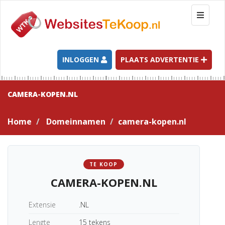
T
o
g
g
l
INLOGGEN
PLAATS ADVERTENTIE
e
n
a
CAMERA-KOPEN.NL
v
i
Home
Domeinnamen
camera-kopen.nl
g
a
t
i
TE KOOP
o
CAMERA-KOPEN.NL
n
Extensie
.NL
Lengte
15 tekens