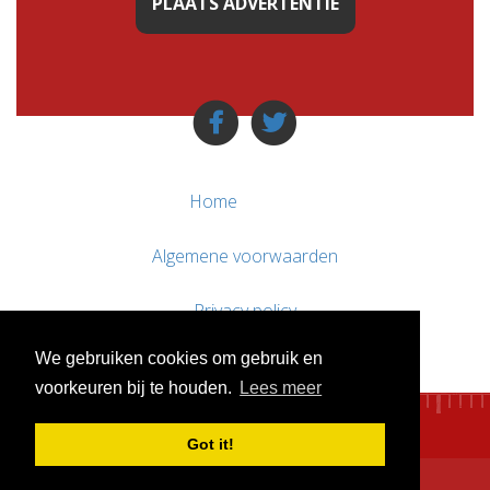
PLAATS ADVERTENTIE
Home
Algemene voorwaarden
Privacy policy
We gebruiken cookies om gebruik en
Contact / Support
voorkeuren bij te houden.
Lees meer
Got it!
© WebsitesTeKoop.nl 2010 - 2026