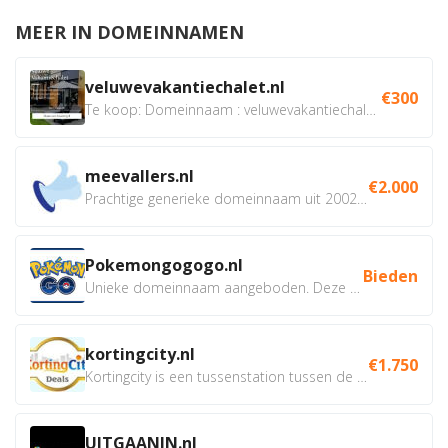
MEER IN DOMEINNAMEN
veluwevakantiechalet.nl
€300
Te koop: Domeinnaam : veluwevakantiechalet.nl Bent u...
meevallers.nl
€2.000
Prachtige generieke domeinnaam uit 2002 eventueel met social...
Pokemongogogo.nl
Bieden
Unieke domeinnaam aangeboden. Deze Domeinnamen hebben...
kortingcity.nl
€1.750
Kortingcity is een tussenstation tussen de winkelier,...
UITGAANIN.nl