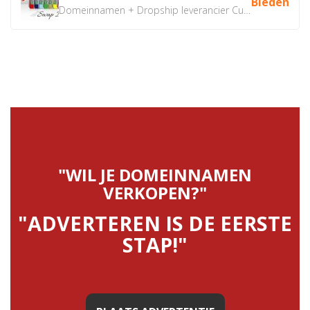
Bieden
Domeinnamen + Dropship leverancier CustomiPhones.nl €350...
"WIL JE DOMEINNAMEN
VERKOPEN?"
"ADVERTEREN IS DE EERSTE
STAP!"