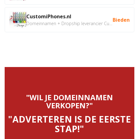
CustomiPhones.nl
Bieden
Domeinnamen + Dropship leverancier CustomiPhones.nl €350...
"WIL JE DOMEINNAMEN
VERKOPEN?"
"ADVERTEREN IS DE EERSTE
STAP!"