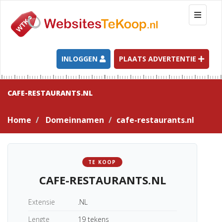
T
o
g
g
l
INLOGGEN
PLAATS ADVERTENTIE
e
n
a
CAFE-RESTAURANTS.NL
v
i
Home
Domeinnamen
cafe-restaurants.nl
g
a
t
i
TE KOOP
o
CAFE-RESTAURANTS.NL
n
Extensie
.NL
Lengte
19 tekens