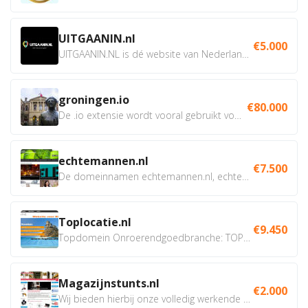
UITGAANIN.nl
€5.000
UITGAANIN.NL is dé website van Nederland waarop jij...
groningen.io
€80.000
De .io extensie wordt vooral gebruikt voor innovatie, bio en...
echtemannen.nl
€7.500
De domeinnamen echtemannen.nl, echtemannen.be en...
Toplocatie.nl
€9.450
Topdomein Onroerendgoedbranche: TOPLOCATIE.nl Betreft:...
Magazijnstunts.nl
€2.000
Wij bieden hierbij onze volledig werkende webshop aan ivm...