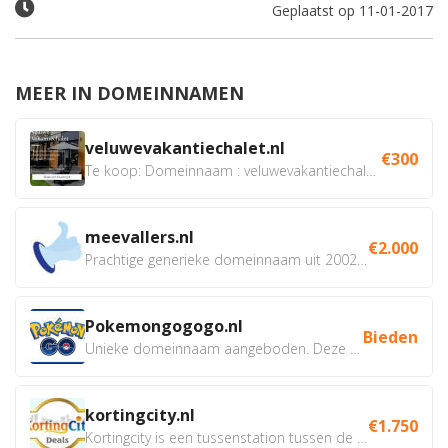
Geplaatst op 11-01-2017
MEER IN DOMEINNAMEN
veluwevakantiechalet.nl
€300
Te koop: Domeinnaam : veluwevakantiechalet.nl Bent u...
meevallers.nl
€2.000
Prachtige generieke domeinnaam uit 2002 eventueel met social...
Pokemongogogo.nl
Bieden
Unieke domeinnaam aangeboden. Deze Domeinnamen hebben...
kortingcity.nl
€1.750
Kortingcity is een tussenstation tussen de winkelier,...