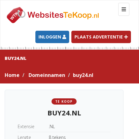
T
o
g
g
l
INLOGGEN
PLAATS ADVERTENTIE
e
n
a
BUY24.NL
v
i
Home
Domeinnamen
buy24.nl
g
a
t
i
TE KOOP
o
BUY24.NL
n
Extensie
.NL
Lengte
8 tekens