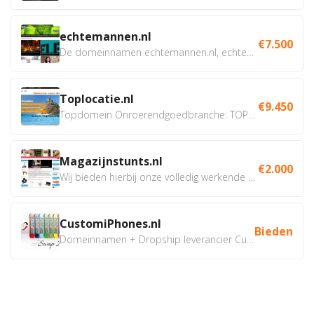
echtemannen.nl
€7.500
De domeinnamen echtemannen.nl, echtemannen.be en...
Toplocatie.nl
€9.450
Topdomein Onroerendgoedbranche: TOPLOCATIE.nl Betreft:...
Magazijnstunts.nl
€2.000
Wij bieden hierbij onze volledig werkende webshop aan ivm...
CustomiPhones.nl
Bieden
Domeinnamen + Dropship leverancier CustomiPhones.nl €350...