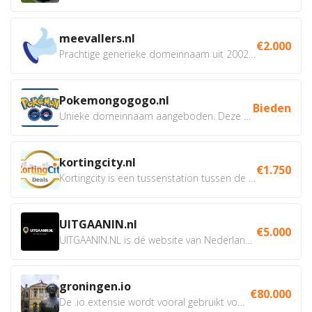
meevallers.nl
€2.000
Prachtige generieke domeinnaam uit 2002 eventueel met social...
Pokemongogogo.nl
Bieden
Unieke domeinnaam aangeboden. Deze Domeinnamen hebben...
kortingcity.nl
€1.750
Kortingcity is een tussenstation tussen de winkelier,...
UITGAANIN.nl
€5.000
UITGAANIN.NL is dé website van Nederland waarop jij...
groningen.io
€80.000
De .io extensie wordt vooral gebruikt voor innovatie, bio en...