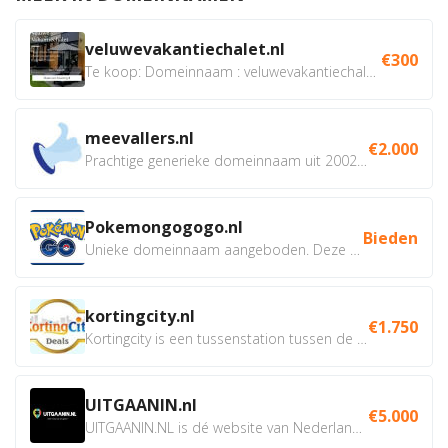
veluwevakantiechalet.nl
€300
Te koop: Domeinnaam : veluwevakantiechalet.nl Bent u...
meevallers.nl
€2.000
Prachtige generieke domeinnaam uit 2002 eventueel met social...
Pokemongogogo.nl
Bieden
Unieke domeinnaam aangeboden. Deze Domeinnamen hebben...
kortingcity.nl
€1.750
Kortingcity is een tussenstation tussen de winkelier,...
UITGAANIN.nl
€5.000
UITGAANIN.NL is dé website van Nederland waarop jij...