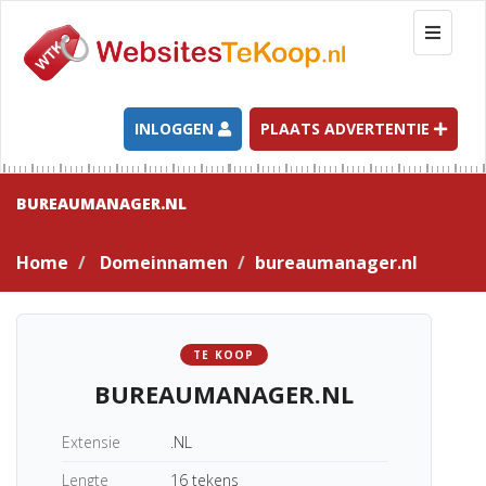
T
o
g
g
l
INLOGGEN
PLAATS ADVERTENTIE
e
n
a
BUREAUMANAGER.NL
v
i
Home
Domeinnamen
bureaumanager.nl
g
a
t
i
TE KOOP
o
BUREAUMANAGER.NL
n
Extensie
.NL
Lengte
16 tekens