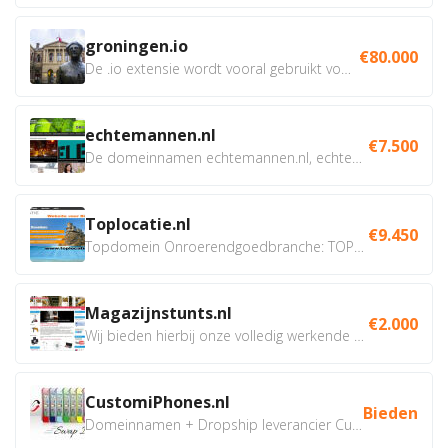
groningen.io
€80.000
De .io extensie wordt vooral gebruikt voor innovatie, bio en...
echtemannen.nl
€7.500
De domeinnamen echtemannen.nl, echtemannen.be en...
Toplocatie.nl
€9.450
Topdomein Onroerendgoedbranche: TOPLOCATIE.nl Betreft:...
Magazijnstunts.nl
€2.000
Wij bieden hierbij onze volledig werkende webshop aan ivm...
CustomiPhones.nl
Bieden
Domeinnamen + Dropship leverancier CustomiPhones.nl €350...