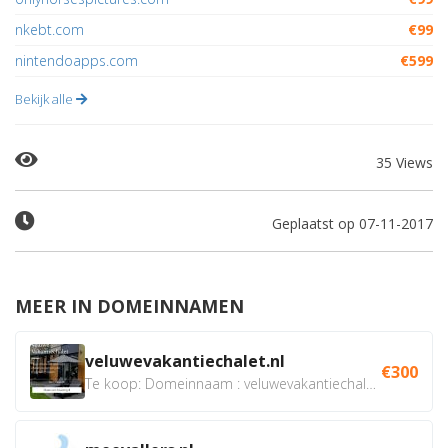
nkebt.com
€99
nintendoapps.com
€599
Bekijk alle
35 Views
Geplaatst op 07-11-2017
MEER IN DOMEINNAMEN
veluwevakantiechalet.nl
€300
Te koop: Domeinnaam : veluwevakantiechalet.nl Bent u...