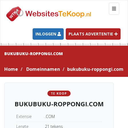
T
o
g
g
l
INLOGGEN
PLAATS ADVERTENTIE
e
n
a
BUKUBUKU-ROPPONGI.COM
v
i
Home
Domeinnamen
bukubuku-roppongi.com
g
a
t
i
TE KOOP
o
BUKUBUKU-ROPPONGI.COM
n
Extensie
.COM
Lengte
21 tekens