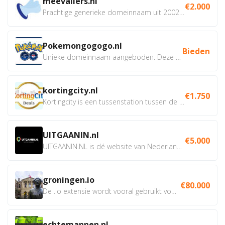
meevallers.nl
€2.000
Prachtige generieke domeinnaam uit 2002 eventueel met social...
Pokemongogogo.nl
Bieden
Unieke domeinnaam aangeboden. Deze Domeinnamen hebben...
kortingcity.nl
€1.750
Kortingcity is een tussenstation tussen de winkelier,...
UITGAANIN.nl
€5.000
UITGAANIN.NL is dé website van Nederland waarop jij...
groningen.io
€80.000
De .io extensie wordt vooral gebruikt voor innovatie, bio en...
echtemannen.nl