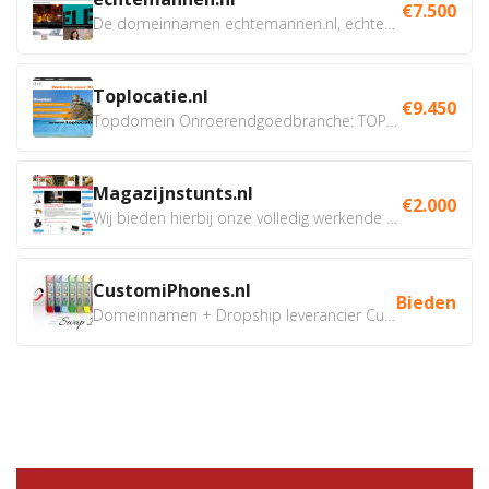
€7.500
De domeinnamen echtemannen.nl, echtemannen.be en...
Toplocatie.nl
€9.450
Topdomein Onroerendgoedbranche: TOPLOCATIE.nl Betreft:...
Magazijnstunts.nl
€2.000
Wij bieden hierbij onze volledig werkende webshop aan ivm...
CustomiPhones.nl
Bieden
Domeinnamen + Dropship leverancier CustomiPhones.nl €350...