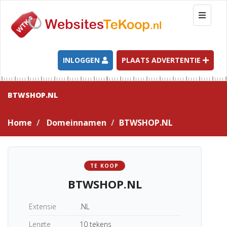
T
o
g
g
l
INLOGGEN
PLAATS ADVERTENTIE
e
n
a
BTWSHOP.NL
v
i
Home
Domeinnamen
BTWSHOP.NL
g
a
t
i
TE KOOP
o
BTWSHOP.NL
n
Extensie
.NL
Lengte
10 tekens