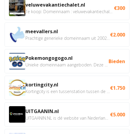
veluwevakantiechalet.nl
€300
Te koop: Domeinnaam : veluwevakantiechalet.nl Bent u...
meevallers.nl
€2.000
Prachtige generieke domeinnaam uit 2002 eventueel met social...
Pokemongogogo.nl
Bieden
Unieke domeinnaam aangeboden. Deze Domeinnamen hebben...
kortingcity.nl
€1.750
Kortingcity is een tussenstation tussen de winkelier,...
UITGAANIN.nl
€5.000
UITGAANIN.NL is dé website van Nederland waarop jij...