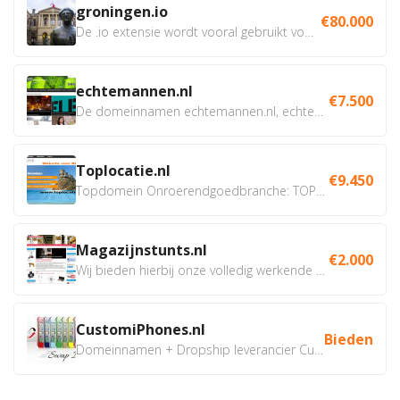
groningen.io
€80.000
De .io extensie wordt vooral gebruikt voor innovatie, bio en...
echtemannen.nl
€7.500
De domeinnamen echtemannen.nl, echtemannen.be en...
Toplocatie.nl
€9.450
Topdomein Onroerendgoedbranche: TOPLOCATIE.nl Betreft:...
Magazijnstunts.nl
€2.000
Wij bieden hierbij onze volledig werkende webshop aan ivm...
CustomiPhones.nl
Bieden
Domeinnamen + Dropship leverancier CustomiPhones.nl €350...