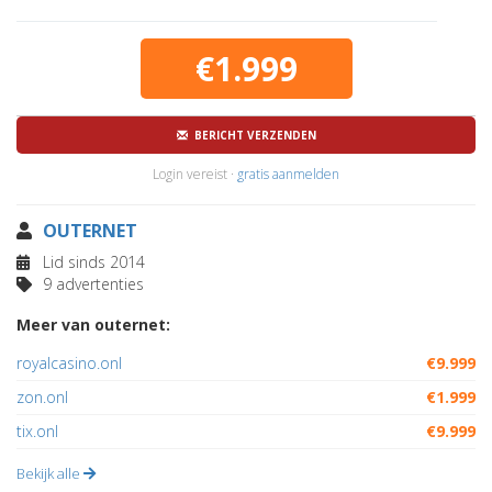
€1.999
BERICHT VERZENDEN
Login vereist ·
gratis aanmelden
OUTERNET
Lid sinds 2014
9 advertenties
Meer van outernet:
royalcasino.onl
€9.999
zon.onl
€1.999
tix.onl
€9.999
Bekijk alle