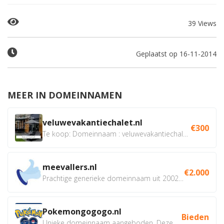
39 Views
Geplaatst op 16-11-2014
MEER IN DOMEINNAMEN
veluwevakantiechalet.nl
€300
Te koop: Domeinnaam : veluwevakantiechalet.nl Bent u...
meevallers.nl
€2.000
Prachtige generieke domeinnaam uit 2002 eventueel met social...
Pokemongogogo.nl
Bieden
Unieke domeinnaam aangeboden. Deze Domeinnamen hebben...