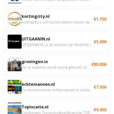
kortingcity.nl
€1.750
Kortingcity is een tussenstation tussen de winkelier,...
UITGAANIN.nl
€5.000
UITGAANIN.NL is dé website van Nederland waarop jij...
groningen.io
€80.000
De .io extensie wordt vooral gebruikt voor innovatie, bio en...
echtemannen.nl
€7.500
De domeinnamen echtemannen.nl, echtemannen.be en...
Toplocatie.nl
€9.450
Topdomein Onroerendgoedbranche: TOPLOCATIE.nl Betreft:...