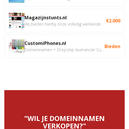
Magazijnstunts.nl
€2.000
Wij bieden hierbij onze volledig werkende webshop aan ivm...
CustomiPhones.nl
Bieden
Domeinnamen + Dropship leverancier CustomiPhones.nl €350...
"WIL JE DOMEINNAMEN
VERKOPEN?"