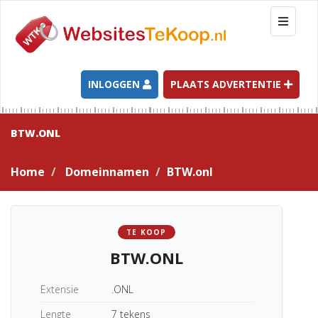
T
o
g
g
l
INLOGGEN
PLAATS ADVERTENTIE
e
n
a
BTW.ONL
v
i
Home
Domeinnamen
BTW.onl
g
a
t
i
TE KOOP
o
BTW.ONL
n
Extensie
.ONL
Lengte
7 tekens