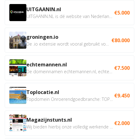
UITGAANIN.nl
€5.000
UITGAANIN.NL is dé website van Nederland waarop jij...
groningen.io
€80.000
De .io extensie wordt vooral gebruikt voor innovatie, bio en...
echtemannen.nl
€7.500
De domeinnamen echtemannen.nl, echtemannen.be en...
Toplocatie.nl
€9.450
Topdomein Onroerendgoedbranche: TOPLOCATIE.nl Betreft:...
Magazijnstunts.nl
€2.000
Wij bieden hierbij onze volledig werkende webshop aan ivm...