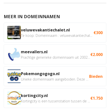
MEER IN DOMEINNAMEN
veluwevakantiechalet.nl
€300
Te koop: Domeinnaam : veluwevakantiechalet.nl Bent u...
meevallers.nl
€2.000
Prachtige generieke domeinnaam uit 2002 eventueel met social...
Pokemongogogo.nl
Bieden
Unieke domeinnaam aangeboden. Deze Domeinnamen hebben...
kortingcity.nl
€1.750
Kortingcity is een tussenstation tussen de winkelier,...