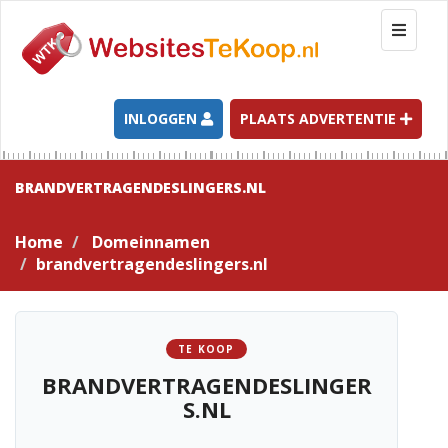
T
o
g
g
l
INLOGGEN
PLAATS ADVERTENTIE
e
n
a
BRANDVERTRAGENDESLINGERS.NL
v
i
Home
Domeinnamen
g
brandvertragendeslingers.nl
a
t
i
o
TE KOOP
n
BRANDVERTRAGENDESLINGER
S.NL