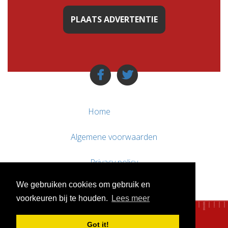
PLAATS ADVERTENTIE
Home
Algemene voorwaarden
Privacy policy
We gebruiken cookies om gebruik en
Contact / Support
voorkeuren bij te houden.
Lees meer
Got it!