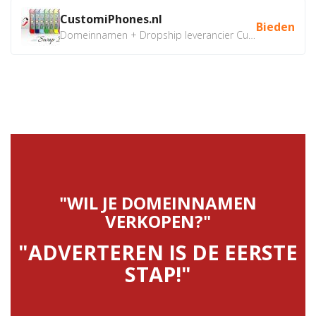
CustomiPhones.nl
Bieden
Domeinnamen + Dropship leverancier CustomiPhones.nl €350...
"WIL JE DOMEINNAMEN
VERKOPEN?"
"ADVERTEREN IS DE EERSTE
STAP!"