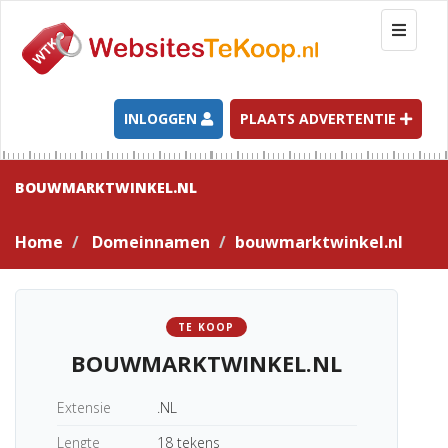
T
o
g
g
l
INLOGGEN
PLAATS ADVERTENTIE
e
n
a
BOUWMARKTWINKEL.NL
v
i
Home
Domeinnamen
bouwmarktwinkel.nl
g
a
t
i
TE KOOP
o
BOUWMARKTWINKEL.NL
n
Extensie
.NL
Lengte
18 tekens