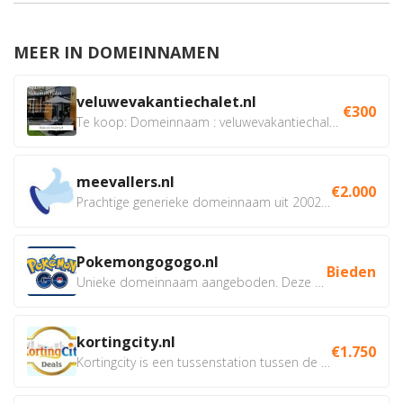
MEER IN DOMEINNAMEN
veluwevakantiechalet.nl
€300
Te koop: Domeinnaam : veluwevakantiechalet.nl Bent u...
meevallers.nl
€2.000
Prachtige generieke domeinnaam uit 2002 eventueel met social...
Pokemongogogo.nl
Bieden
Unieke domeinnaam aangeboden. Deze Domeinnamen hebben...
kortingcity.nl
€1.750
Kortingcity is een tussenstation tussen de winkelier,...