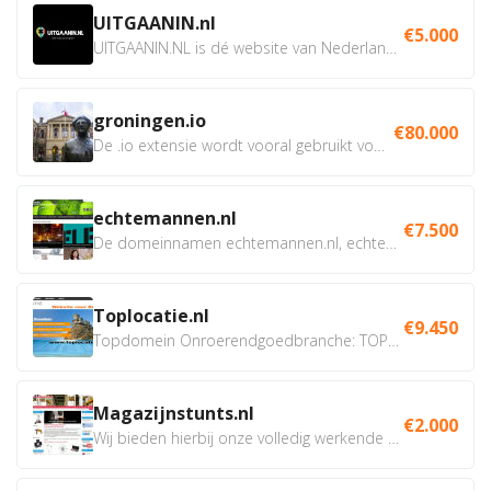
UITGAANIN.nl
€5.000
UITGAANIN.NL is dé website van Nederland waarop jij...
groningen.io
€80.000
De .io extensie wordt vooral gebruikt voor innovatie, bio en...
echtemannen.nl
€7.500
De domeinnamen echtemannen.nl, echtemannen.be en...
Toplocatie.nl
€9.450
Topdomein Onroerendgoedbranche: TOPLOCATIE.nl Betreft:...
Magazijnstunts.nl
€2.000
Wij bieden hierbij onze volledig werkende webshop aan ivm...