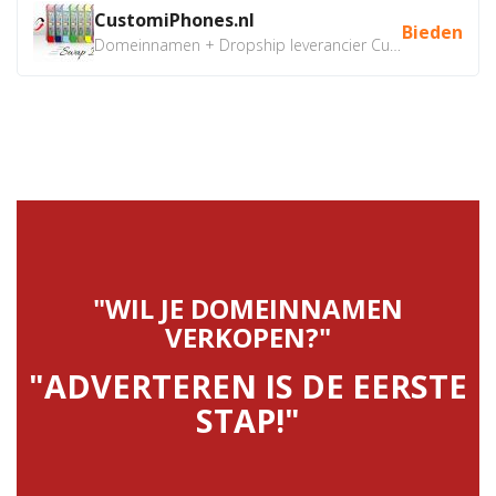
CustomiPhones.nl
Bieden
Domeinnamen + Dropship leverancier CustomiPhones.nl €350...
"WIL JE DOMEINNAMEN
VERKOPEN?"
"ADVERTEREN IS DE EERSTE
STAP!"