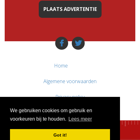
PLAATS ADVERTENTIE
Home
Algemene voorwaarden
Privacy policy
We gebruiken cookies om gebruik en
Contact / Support
voorkeuren bij te houden.
Lees meer
Got it!