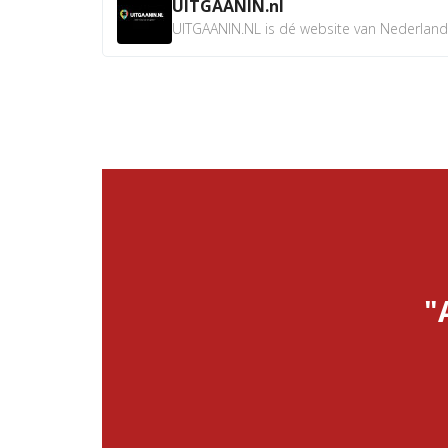
UITGAANIN.nl
UITGAANIN.NL is dé website van Nederland w
"