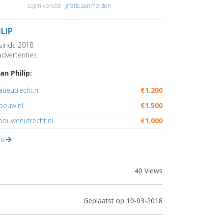
Login vereist ·
gratis aanmelden
ILIP
sinds 2018
dvertenties
an Philip:
atieutrecht.nl
€1.200
bouw.nl
€1.500
bouwenutrecht.nl
€1.000
lle
40 Views
Geplaatst op 10-03-2018