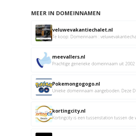
MEER IN DOMEINNAMEN
veluwevakantiechalet.nl
Te koop: Domeinnaam : veluwevakantiechale
meevallers.nl
Prachtige generieke domeinnaam uit 2002 e
Pokemongogogo.nl
Unieke domeinnaam aangeboden. Deze D
kortingcity.nl
Kortingcity is een tussenstation tussen de wi