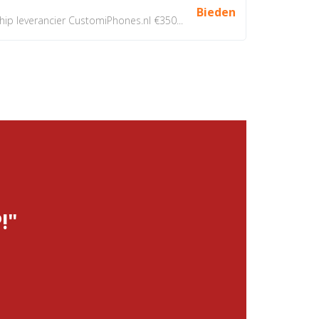
Bieden
 leverancier CustomiPhones.nl €350...
!"