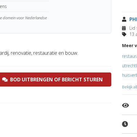
kens
wde domein voor Nederlandse
PH
Lid 
13 a
Meer v
dij, renovatie, restauratie en bouw.
restaur
utrecht
huisver
BOD UITBRENGEN OF BERICHT STUREN
Bekijk a