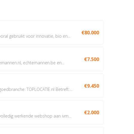
€80.000
oral gebruikt voor innovatie, bio en...
€7.500
annen.nl, echtemannen.be en...
€9.450
dbranche: TOPLOCATIE.nl Betreft:...
€2.000
 volledig werkende webshop aan ivm...