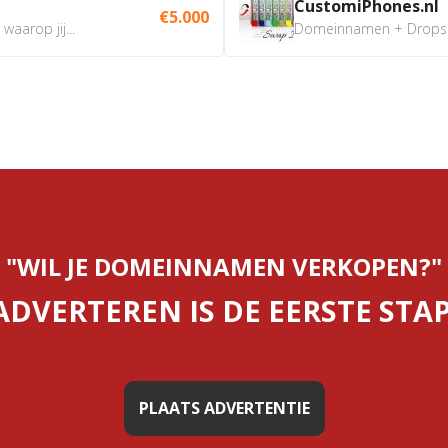
CustomiPhones.nl
€5.000
aarop jij...
Domeinnamen + Dropship
"WIL JE DOMEINNAMEN VERKOPEN?"
ADVERTEREN IS DE EERSTE STAP
PLAATS ADVERTENTIE