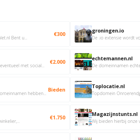
groningen.io
€300
t.nl Bent u...
De .io extensie wordt vo
echtemannen.nl
€2.000
ventueel met social...
De domeinnamen echtem
Toplocatie.nl
Bieden
omeinnamen hebben...
Topdomein Onroerendgoe
Magazijnstunts.nl
€1.750
nkelier,...
Wij bieden hierbij onze