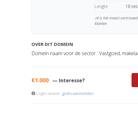
Lengte
18 te
.nl is het meest vertrou
klanten
OVER DIT DOMEIN
Domein naam voor de sector : Vastgoed, makelaar
€1.000
— Interesse?
Login vereist ·
gratis aanmelden