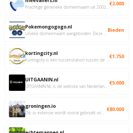
meevallers.nl
€2.000
Prachtige generieke domeinnaam uit 2002 eventueel met social...
Pokemongogogo.nl
Bieden
Unieke domeinnaam aangeboden. Deze Domeinnamen hebben...
kortingcity.nl
€1.750
Kortingcity is een tussenstation tussen de winkelier,...
UITGAANIN.nl
€5.000
UITGAANIN.NL is dé website van Nederland waarop jij...
groningen.io
€80.000
De .io extensie wordt vooral gebruikt voor innovatie, bio en...
echtemannen.nl