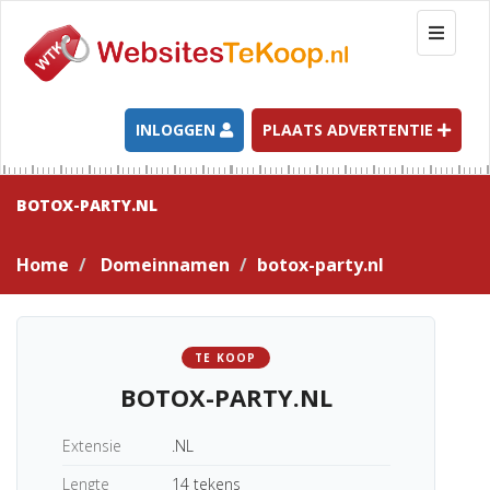
T
o
g
g
l
INLOGGEN
PLAATS ADVERTENTIE
e
n
a
BOTOX-PARTY.NL
v
i
Home
Domeinnamen
botox-party.nl
g
a
t
i
TE KOOP
o
BOTOX-PARTY.NL
n
Extensie
.NL
Lengte
14 tekens