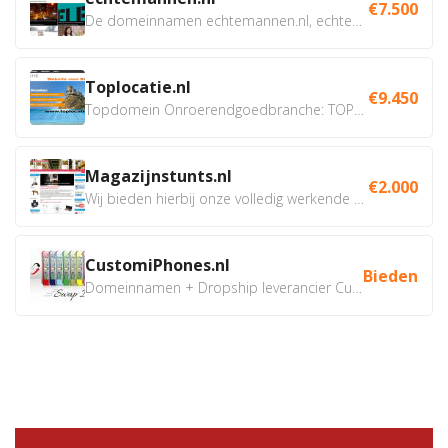
€7.500
De domeinnamen echtemannen.nl, echtemannen.be en...
Toplocatie.nl
€9.450
Topdomein Onroerendgoedbranche: TOPLOCATIE.nl Betreft:...
Magazijnstunts.nl
€2.000
Wij bieden hierbij onze volledig werkende webshop aan ivm...
CustomiPhones.nl
Bieden
Domeinnamen + Dropship leverancier CustomiPhones.nl €350...